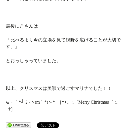
最後に丹さんは
『比べるより今の立場を見て視野を広げることが大切で
す。』
とおっしゃっていました。
以上、クリスマスは美唄で過ごすマリナでした！！
∈・｀*┘ミ-ヽ(m｀*)＞*_［†+。:.゜Merry Christmas゜.:。
+†］