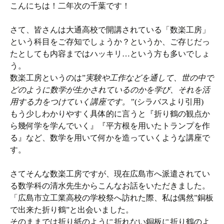
こんにちは！二年次の千葉です！
さて、皆さんは大通高校で開講されている「数楽工房」
という科目をご存知でしょうか？というか、ご存じだっ
たとしても内容まではハッキリ…という方も多いでしょ
う。
数楽工房というのは”
実験や工作などを通して、世の中で
どのように数学が生かされているのかを学び、それを活
用する力をつけていく講座です。”
(シラバスより引用)
もう少しわかりやすく具体的に言うと『折り鶴の観点か
ら幾何学を学んでいく』『平方根を用いたトランプを作
る』など、数学を用いて何かを造っていくような講座で
す。
さてそんな数楽工房ですが、現在広島市へ派遣されてい
る数学科の清水先生からこんなお話をいただきました。
「広島市立工業高校の学校祭へ訪れた際、私は偶然”銅板
で出来た折り鶴”と出会いました。
そのままでは折り紙のように折れない銅板に折り鶴のよ