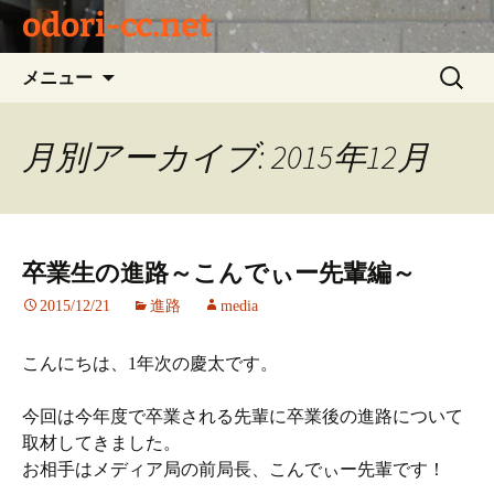
odori-cc.net
コ
検
メニュー
ン
索:
テ
ン
月別アーカイブ: 2015年12月
ツ
へ
ス
キ
卒業生の進路～こんでぃー先輩編～
ッ
プ
2015/12/21
進路
media
こんにちは、1年次の慶太です。
今回は今年度で卒業される先輩に卒業後の進路について
取材してきました。
お相手はメディア局の前局長、こんでぃー先輩です！