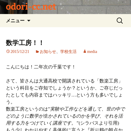
odori-cc.net
コ
検
メニュー
ン
索:
テ
ン
数学工房！！
ツ
2015/12/21
お知らせ
、
学校生活
media
へ
ス
キ
こんにちは！二年次の千葉です！
ッ
プ
さて、皆さんは大通高校で開講されている「数楽工房」
という科目をご存知でしょうか？というか、ご存じだっ
たとしても内容まではハッキリ…という方も多いでしょ
う。
数楽工房というのは”
実験や工作などを通して、世の中で
どのように数学が生かされているのかを学び、それを活
用する力をつけていく講座です。”
(シラバスより引用)
もう少しわかりやすく具体的に言うと『折り鶴の観点か