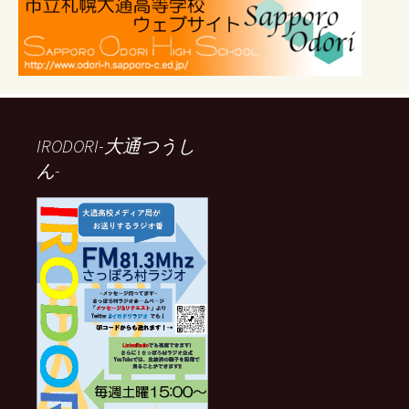
IRODORI-大通つうし
ん-