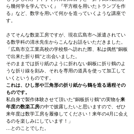
ら幾何学を学んでいく』『平方根を用いたトランプを作
る』など、数学を用いて何かを造っていくような講座で
す。
さてそんな数楽工房ですが、現在広島市へ派遣されてい
る数学科の清水先生からこんなお話をいただきました。
「広島市立工業高校の学校祭へ訪れた際、私は偶然”銅板
で出来た折り鶴”と出会いました。
そのままでは折り紙のように折れない銅板に折り鶴のよ
うな折り線を刻み、それを専用の道具を使って加工して
いくというものです。
これは、ひし形や三角形の折り紙から鶴を造る過程その
ものです。
私自身で製作体験させて頂いた”銅板折り鶴”の実物を
来
年度の数楽工房
の中で披露したいと思いますので、ぜひ
来年度は数学工房を履修してください！来年の4月に会え
るのを楽しみにしています！」
…とのことでした。