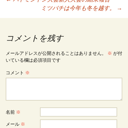
投
ミツバチは今年も冬を越す。
→
稿
ナ
コメントを残す
ビ
メールアドレスが公開されることはありません。
※
が付
いている欄は必須項目です
ゲ
コメント
※
ー
シ
名前
※
ョ
メール
※