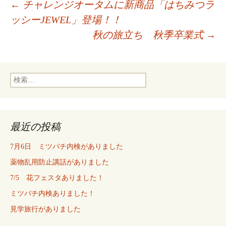
投
←
チャレンジオータムに新商品「はちみつラ
ッシーJEWEL」登場！！
稿
秋の旅立ち 秋季卒業式
→
ナ
検
索:
ビ
最近の投稿
ゲ
7月6日 ミツバチ内検がありました
ー
薬物乱用防止講話がありました
7/5 花フェスタありました！
シ
ミツバチ内検ありました！
見学旅行がありました