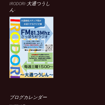
IRODORI-大通つうし
ん-
ブログカレンダー