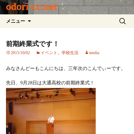
odori-cc.net
コ
検
メニュー
ン
索:
テ
ン
前期終業式です！
ツ
2015/10/02
イベント
、
学校生活
media
へ
ス
キ
みなさんどーもこんにちは、三年次のこんでぃーです。
ッ
プ
先日、9月28日は大通高校の前期終業式！