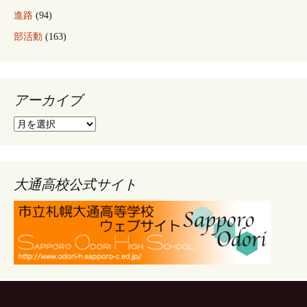
進路
(94)
部活動
(163)
アーカイブ
ア
ー
カ
イ
ブ
大通高校公式サイト