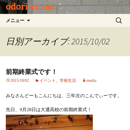
odori-cc.net
コ
検
メニュー
ン
索:
テ
ン
日別アーカイブ: 2015/10/02
ツ
へ
ス
キ
前期終業式です！
ッ
プ
2015/10/02
イベント
、
学校生活
media
みなさんどーもこんにちは、三年次のこんでぃーです。
先日、9月28日は大通高校の前期終業式！