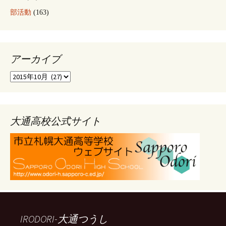
部活動
(163)
アーカイブ
ア
ー
カ
イ
ブ
大通高校公式サイト
IRODORI-大通つうし