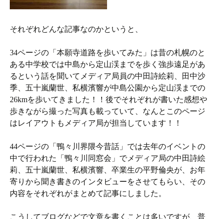
それぞれどんな記事なのかというと、
34ページの「本願寺道路を歩いてみた」は昔の札幌のと
ある中学校では中島から定山渓までを歩く強歩遠足があ
るという話を聞いてメディア局員の中田詩絵莉、田中沙
季、五十嵐蘭世、私横濱響が中島公園から定山渓までの
26kmを歩いてきました！！後でそれぞれが書いた感想や
歩きながら撮った写真も載っていて、なんとこのページ
はレイアウトもメディア局が担当しています！！
44ページの「鴨々川界隈今昔話」では去年のイベントの
中で行われた「鴨々川同窓会」でメディア局の中田詩絵
莉、五十嵐蘭世、私横濱響、卒業生の平野倫央が、お年
寄りから聞き書きのインタビューをさせてもらい、その
内容をそれぞれがまとめて記事にしました。
こうしてブログなどで文章を書くことは多いですが、普