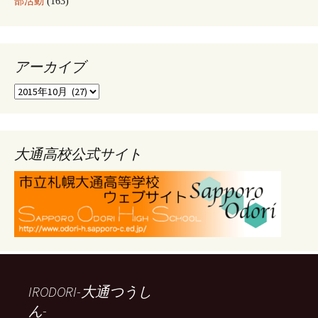
部活動
(163)
アーカイブ
ア
ー
カ
イ
ブ
大通高校公式サイト
IRODORI-大通つうし
ん-