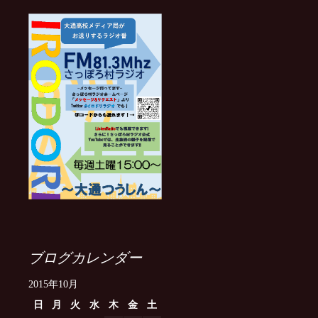
ブログカレンダー
2015年10月
日
月
火
水
木
金
土