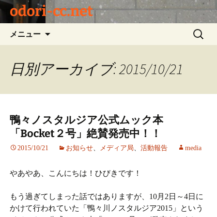
odori-cc.net
コ
検
メニュー
ン
索:
テ
ン
日別アーカイブ: 2015/10/21
ツ
へ
ス
キ
鴨々ノスタルジア公式ムック本
ッ
「Bocket２号」絶賛発売中！！
プ
2015/10/21
お知らせ
、
メディア局
、
活動報告
media
やあやあ、こんにちは！ひびきです！
もう過ぎてしまった話ではありますが、10月2日～4日に
かけて行われていた「鴨々川ノスタルジア2015」という