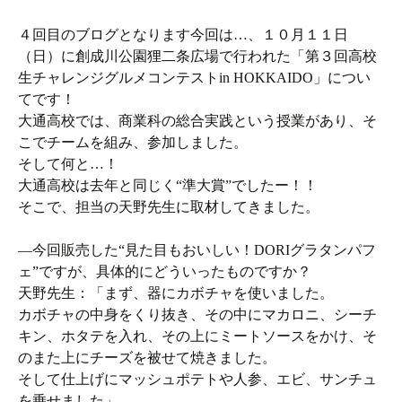
４回目のブログとなります今回は…、１０月１１日
（日）に創成川公園狸二条広場で行われた「第３回高校
生チャレンジグルメコンテストin HOKKAIDO」につい
てです！
大通高校では、商業科の総合実践という授業があり、そ
こでチームを組み、参加しました。
そして何と…！
大通高校は去年と同じく“準大賞”でしたー！！
そこで、担当の天野先生に取材してきました。
―今回販売した“見た目もおいしい！DORIグラタンパフ
ェ”ですが、具体的にどういったものですか？
天野先生：「まず、器にカボチャを使いました。
カボチャの中身をくり抜き、その中にマカロニ、シーチ
キン、ホタテを入れ、その上にミートソースをかけ、そ
のまた上にチーズを被せて焼きました。
そして仕上げにマッシュポテトや人参、エビ、サンチュ
を乗せました」