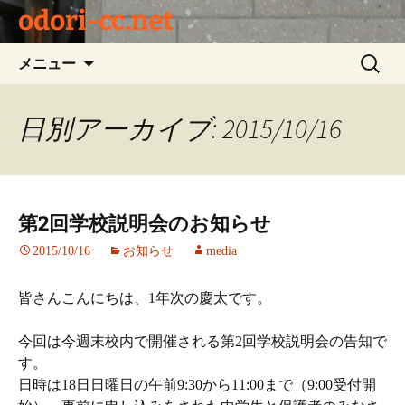
odori-cc.net
コ
検
メニュー
ン
索:
テ
ン
日別アーカイブ: 2015/10/16
ツ
へ
ス
キ
第2回学校説明会のお知らせ
ッ
プ
2015/10/16
お知らせ
media
皆さんこんにちは、1年次の慶太です。
今回は今週末校内で開催される第2回学校説明会の告知で
す。
日時は18日日曜日の午前9:30から11:00まで（9:00受付開