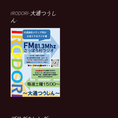
IRODORI-大通つうし
ん-