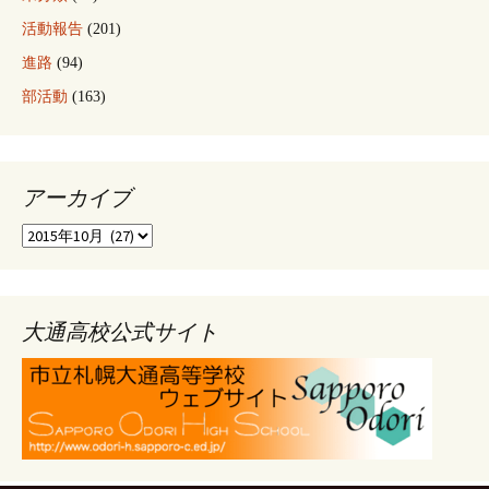
活動報告
(201)
進路
(94)
部活動
(163)
アーカイブ
ア
ー
カ
イ
ブ
大通高校公式サイト