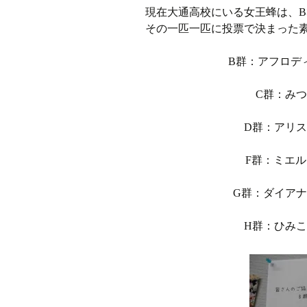
現在大通高校にいる女王蜂は、B
その一匹一匹に投票で決まった
B群：アフロデ
C群：み
D群：アリ
F群：ミエ
G群：ダイア
H群：ひみ