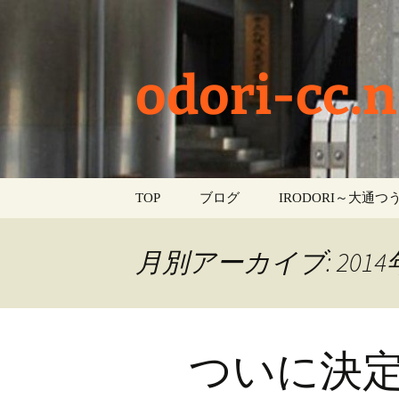
odori-cc.n
コ
TOP
ブログ
IRODORI～大通つう
ン
テ
お知らせ
ン
月別アーカイブ: 2014
ツ
学校生活
へ
ス
イベント
キ
ついに決
ッ
部活動
プ
活動報告