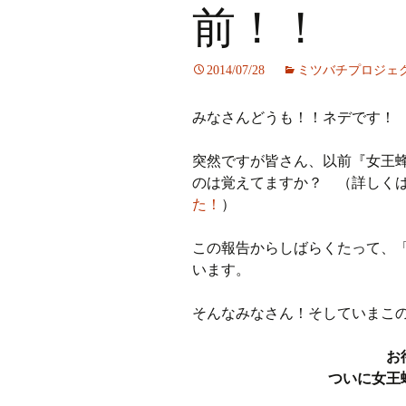
前！！
ラジオ
2014/07/28
ミツバチプロジェ
ミツバチプロジェクト
みなさんどうも！！ネデです！
メディア局
突然ですが皆さん、以前『女王
1年次の活動
のは覚えてますか？ （詳しく
2年次の活動
た！
）
3,4年次の活動
この報告からしばらくたって、
います。
そんなみなさん！そしていまこ
お
ついに女王