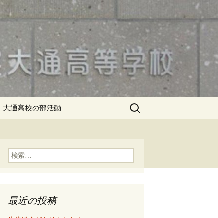
検
大通高校の部活動
索:
検
索:
最近の投稿