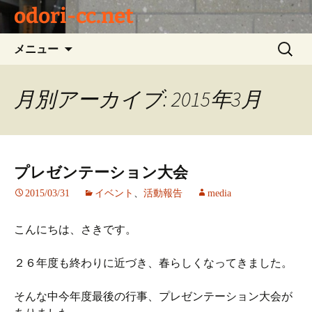
odori-cc.net
コ
検
メニュー
ン
索:
テ
ン
月別アーカイブ: 2015年3月
ツ
へ
ス
キ
プレゼンテーション大会
ッ
プ
2015/03/31
イベント
、
活動報告
media
こんにちは、さきです。
２６年度も終わりに近づき、春らしくなってきました。
そんな中今年度最後の行事、プレゼンテーション大会が