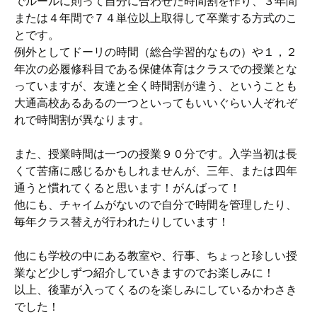
でルールに則って自分に合わせた時間割を作り、３年間
または４年間で７４単位以上取得して卒業する方式のこ
とです。
例外としてドーリの時間（総合学習的なもの）や１，２
年次の必履修科目である保健体育はクラスでの授業とな
っていますが、友達と全く時間割が違う、ということも
大通高校あるあるの一つといってもいいぐらい人ぞれぞ
れで時間割が異なります。
また、授業時間は一つの授業９０分です。入学当初は長
くて苦痛に感じるかもしれませんが、三年、または四年
通うと慣れてくると思います！がんばって！
他にも、チャイムがないので自分で時間を管理したり、
毎年クラス替えが行われたりしています！
他にも学校の中にある教室や、行事、ちょっと珍しい授
業など少しずつ紹介していきますのでお楽しみに！
以上、後輩が入ってくるのを楽しみにしているかわさき
でした！