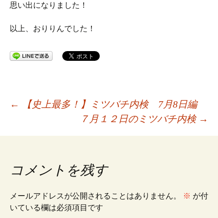
思い出になりました！
以上、おりりんでした！
投
←
【史上最多！】ミツバチ内検 7月8日編
７月１２日のミツバチ内検
→
稿
ナ
コメントを残す
ビ
メールアドレスが公開されることはありません。
※
が付
いている欄は必須項目です