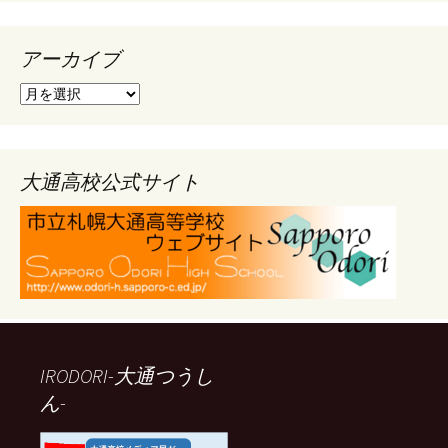
アーカイブ
ア
ー
カ
イ
ブ
大通高校公式サイト
IRODORI-大通つうし
ん-