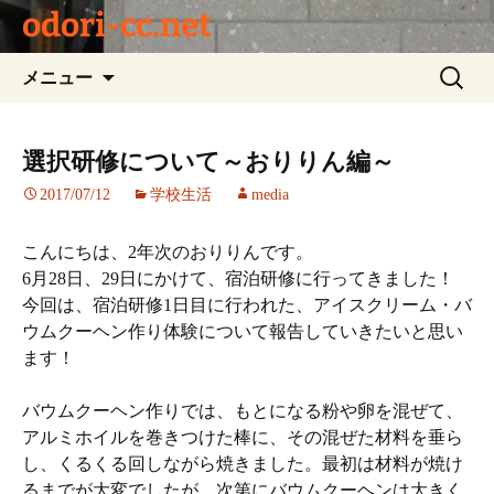
odori-cc.net
コ
検
メニュー
ン
索:
テ
ン
選択研修について～おりりん編～
ツ
2017/07/12
学校生活
media
へ
ス
キ
こんにちは、2年次のおりりんです。
ッ
6月28日、29日にかけて、宿泊研修に行ってきました！
プ
今回は、宿泊研修1日目に行われた、アイスクリーム・バ
ウムクーヘン作り体験について報告していきたいと思い
ます！
バウムクーヘン作りでは、もとになる粉や卵を混ぜて、
アルミホイルを巻きつけた棒に、その混ぜた材料を垂ら
し、くるくる回しながら焼きました。最初は材料が焼け
るまでが大変でしたが、次第にバウムクーヘンは大きく