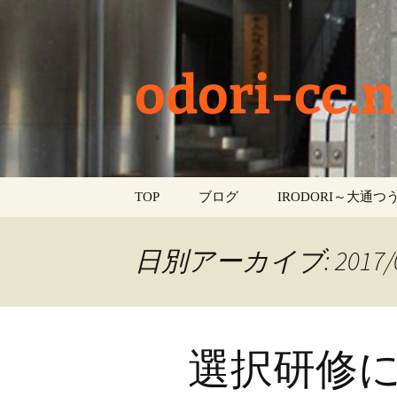
odori-cc.n
コ
TOP
ブログ
IRODORI～大通つう
ン
テ
お知らせ
ン
日別アーカイブ: 2017/0
ツ
学校生活
へ
ス
イベント
キ
選択研修
ッ
部活動
プ
活動報告