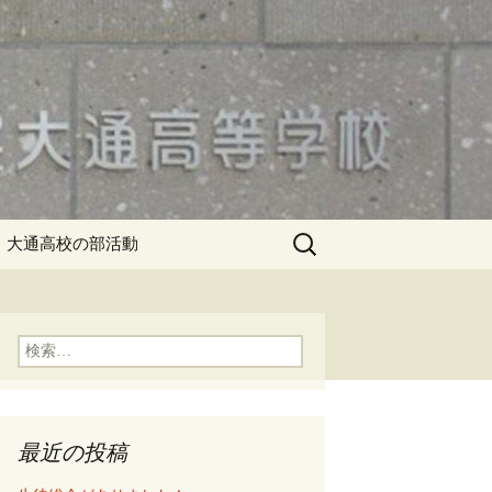
検
大通高校の部活動
索:
検
索:
最近の投稿