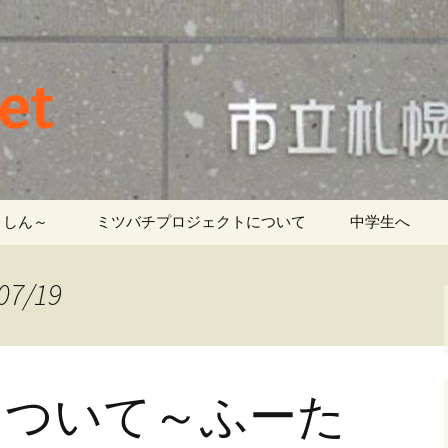
et
しん～ ‎
ミツバチプロジェクトについて
中学生へ
7/19
について～ふーた