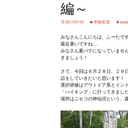
編～
ラジオ
2017/07/19
学校生活
medi
ミツバチプロジェクト
みなさんこんにちは、ふーたで
メディア局
最近暑いですね…
みなさん夏バテになっていませ
1年次の活動
きましょう！
2年次の活動
さて、今回は６月２８日、２９
3,4年次の活動
話をしていきたいと思います！
選択研修はアウトドア系とイン
「ハイキング」に行ってきまし
場所はニセコの神仙沼という、