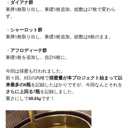
・
ダイアナ群
巣脾1枚取り出し、巣礎1枚追加。総数は27枚で変わら
ず。
・
シャーロット群
巣脾1枚取り出し、巣礎1枚追加。総数は8枚のまま。
・
アフロディーテ群
巣礎1枚を追加し、合計6枚に。
今回は採蜜も行われました。
前々回、8日の内検で
採蜜量が本プロジェクト始まって以
来最多の6瓶
を記録したばかりですが、今回なんとそれを
さらに上回る7瓶
を記録しました。
重さにして
68.8㎏
です！