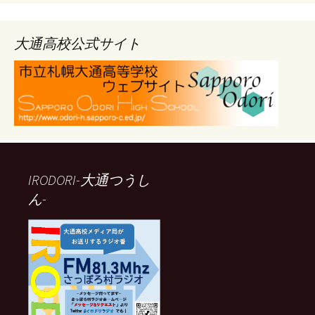
カ
イ
ブ
大通高校公式サイト
IRODORI-大通つうし
ん-