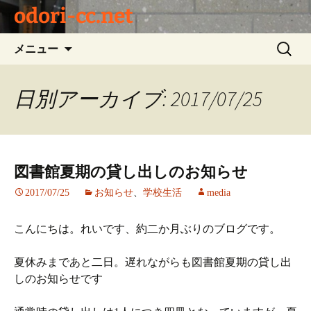
odori-cc.net
コ
検
メニュー
ン
索:
テ
ン
日別アーカイブ: 2017/07/25
ツ
へ
ス
キ
図書館夏期の貸し出しのお知らせ
ッ
プ
2017/07/25
お知らせ
、
学校生活
media
こんにちは。れいです、約二か月ぶりのブログです。
夏休みまであと二日。遅れながらも図書館夏期の貸し出
しのお知らせです