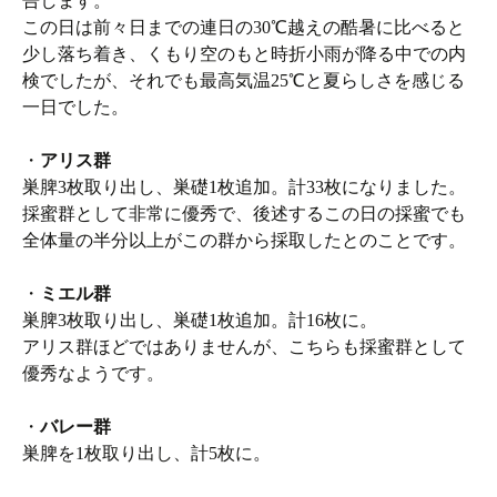
告します。
この日は前々日までの連日の30℃越えの酷暑に比べると
少し落ち着き、くもり空のもと時折小雨が降る中での内
検でしたが、それでも最高気温25℃と夏らしさを感じる
一日でした。
・
アリス群
巣脾3枚取り出し、巣礎1枚追加。計33枚になりました。
採蜜群として非常に優秀で、後述するこの日の採蜜でも
全体量の半分以上がこの群から採取したとのことです。
・
ミエル群
巣脾3枚取り出し、巣礎1枚追加。計16枚に。
アリス群ほどではありませんが、こちらも採蜜群として
優秀なようです。
・
バレー群
巣脾を1枚取り出し、計5枚に。