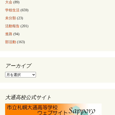
大会
(89)
学校生活
(659)
未分類
(23)
活動報告
(201)
進路
(94)
部活動
(163)
アーカイブ
ア
ー
カ
イ
ブ
大通高校公式サイト