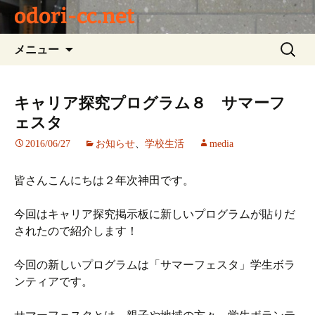
odori-cc.net
コ
検
メニュー
ン
索:
テ
ン
キャリア探究プログラム８ サマーフ
ツ
ェスタ
へ
ス
2016/06/27
お知らせ
、
学校生活
media
キ
ッ
皆さんこんにちは２年次神田です。
プ
今回はキャリア探究掲示板に新しいプログラムが貼りだ
されたので紹介します！
今回の新しいプログラムは「サマーフェスタ」学生ボラ
ンティアです。