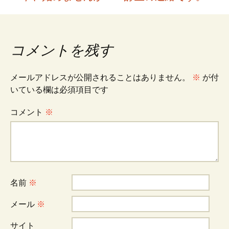
ナ
ビ
コメントを残す
ゲ
メールアドレスが公開されることはありません。
※
が付
いている欄は必須項目です
ー
コメント
※
シ
ョ
名前
※
ン
メール
※
サイト