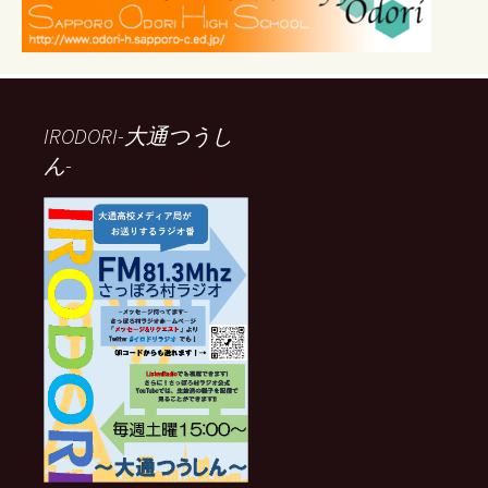
IRODORI-大通つうし
ん-