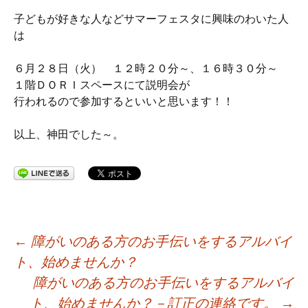
子どもが好きな人などサマーフェスタに興味のわいた人
は
６月２８日（火） １２時２０分～、１６時３０分～
１階ＤＯＲＩスペースにて説明会が
行われるので参加するといいと思います！！
以上、神田でした～。
投
←
障がいのある方のお手伝いをするアルバイ
ト、始めませんか？
稿
障がいのある方のお手伝いをするアルバイ
ト、始めませんか？－訂正の連絡です。
→