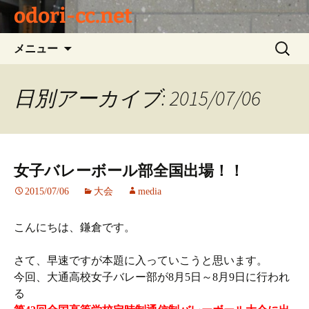
odori-cc.net
コ
検
メニュー
ン
索:
テ
ン
日別アーカイブ: 2015/07/06
ツ
へ
ス
キ
女子バレーボール部全国出場！！
ッ
プ
2015/07/06
大会
media
こんにちは、鎌倉です。
さて、早速ですが本題に入っていこうと思います。
今回、大通高校女子バレー部が8月5日～8月9日に行われ
る