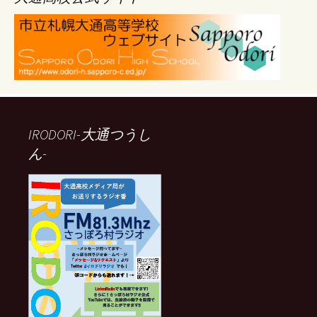
IRODORI-大通つうし
ん-