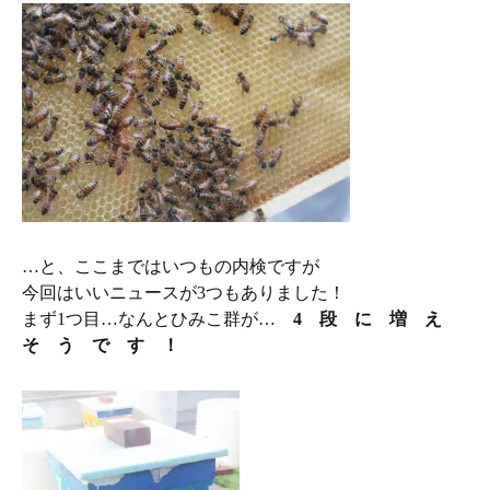
…と、ここまではいつもの内検ですが
今回はいいニュースが3つもありました！
まず1つ目…なんとひみこ群が…
4 段 に 増 え
そ う で す ！