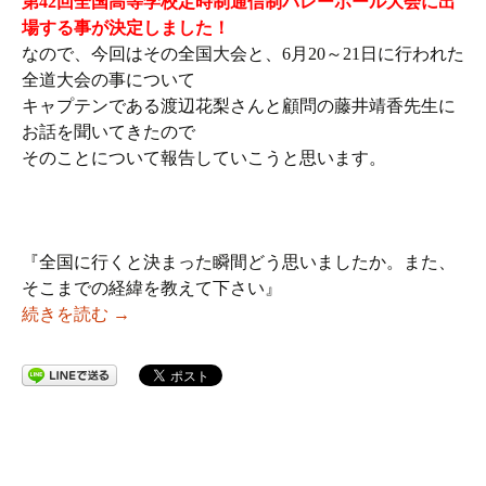
第42回全国高等学校定時制通信制バレーボール大会に出
場する事が決定しました！
なので、今回はその全国大会と、6月20～21日に行われた
全道大会の事について
キャプテンである渡辺花梨さんと顧問の藤井靖香先生に
お話を聞いてきたので
そのことについて報告していこうと思います。
『全国に行くと決まった瞬間どう思いましたか。また、
そこまでの経緯を教えて下さい』
女子バレーボール部全国出場！！
続きを読む
→