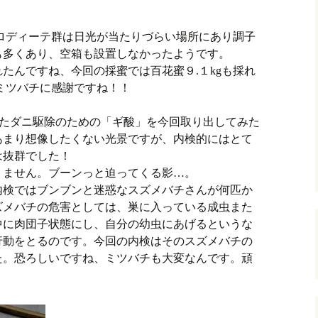
アフロディーテ群は日光が当たりづらい場所にあり調子
も多くあり、空箱も設置しなかったようです。
たんですね、今回の採蜜では百花蜜９.１kgも採れ
ミツバチに感謝ですね！！
したダニ駆除のための「ギ酸」を今回取り出してみた
あまり想像したくない光景ですが、内検的にはとて
は抜群でした！
りません。ブーンっと迫ってくる影…。
内検ではブンブンと迷惑なスズメバチさんが何匹か
ズメバチの危害としては、巣に入っている成虫また
中に肉団子状態にし、自分の幼虫にあげるというな
行動をとるのです。今回の内検はそのスズメバチの
た。恐ろしいですね、ミツバチも大変なんです。頑