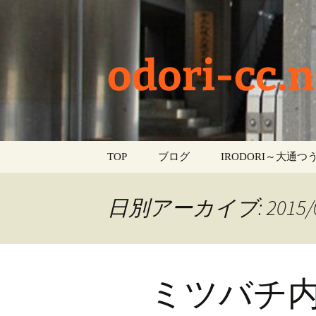
odori-cc.n
コ
TOP
ブログ
IRODORI～大通つう
ン
テ
お知らせ
ン
日別アーカイブ: 2015/0
ツ
学校生活
へ
ス
イベント
キ
ミツバチ
ッ
部活動
プ
活動報告