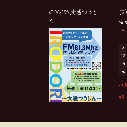
IRODORI-大通つうし
ブ
ん-
201
日
5
12
19
26
« 6
8月 