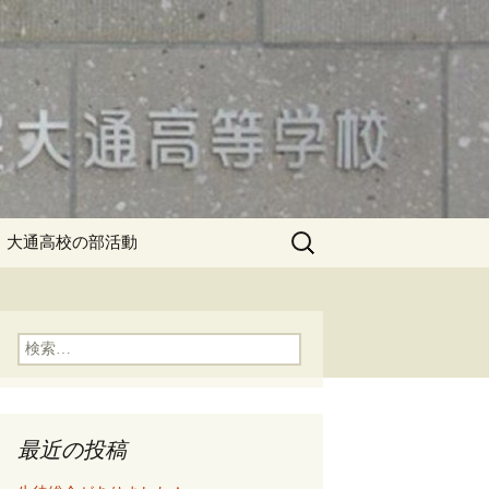
検
大通高校の部活動
索:
検
索:
最近の投稿