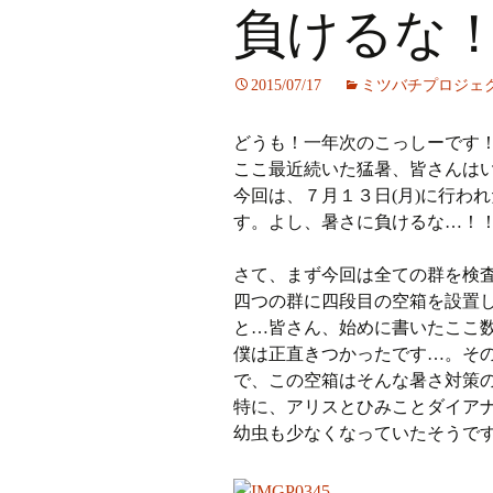
負けるな
ラジオ
2015/07/17
ミツバチプロジェ
ミツバチプロジェクト
どうも！一年次のこっしーです
メディア局
ここ最近続いた猛暑、皆さんは
今回は、７月１３日(月)に行わ
1年次の活動
す。よし、暑さに負けるな…！
2年次の活動
さて、まず今回は全ての群を検査
3,4年次の活動
四つの群に四段目の空箱を設置
と…皆さん、始めに書いたここ
僕は正直きつかったです…。そ
で、この空箱はそんな暑さ対策
特に、アリスとひみことダイア
幼虫も少なくなっていたそうで