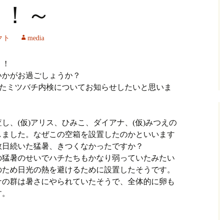
！！～
クト
media
！！
いかがお過ごしょうか？
れたミツバチ内検についてお知らせしたいと思いま
！
し、(仮)アリス、ひみこ、ダイアナ、(仮)みつえの
しました。なぜこの空箱を設置したのかといいます
数日続いた猛暑、きつくなかったですか？
の猛暑のせいでハチたちもかなり弱っていたみたい
のため日光の熱を避けるために設置したそうです。
ナの群は暑さにやられていたそうで、全体的に卵も
す。