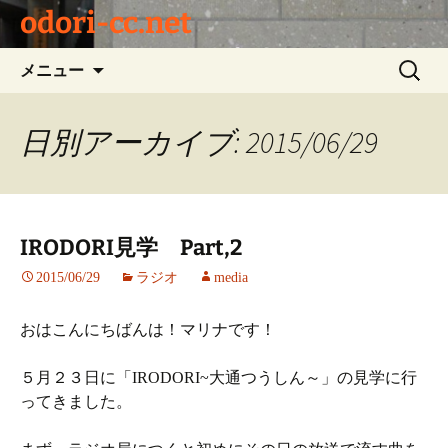
odori-cc.net
コ
検
メニュー
ン
索:
テ
ン
日別アーカイブ: 2015/06/29
ツ
へ
ス
キ
IRODORI見学 Part,2
ッ
プ
2015/06/29
ラジオ
media
おはこんにちばんは！マリナです！
５月２３日に「IRODORI~大通つうしん～」の見学に行
ってきました。