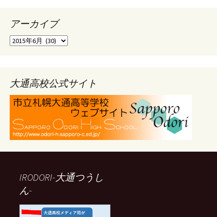
アーカイブ
ア
ー
カ
イ
ブ
大通高校公式サイト
IRODORI-大通つうし
ん-