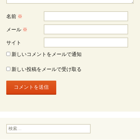
シ
名前
※
ョ
メール
※
サイト
ン
新しいコメントをメールで通知
新しい投稿をメールで受け取る
検
索: