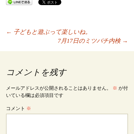
投
←
子どもと遊ぶって楽しいね。
7月17日のミツバチ内検
→
稿
ナ
コメントを残す
ビ
メールアドレスが公開されることはありません。
※
が付
いている欄は必須項目です
ゲ
コメント
※
ー