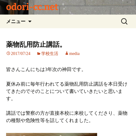
odori-cc.net
コ
検
メニュー
ン
索:
テ
ン
薬物乱用防止講話。
ツ
2017/07/24
学校生活
media
へ
ス
キ
皆さんこんにちは3年次の神田です。
ッ
プ
夏休み前に毎年行われてる薬物乱用防止講話を本日受け
てきたのでそのことについて書いていきたいと思いま
す。
講話では警察の方が直接本校に来校してくださり、薬物
の種類や危険性等を話してくれました。