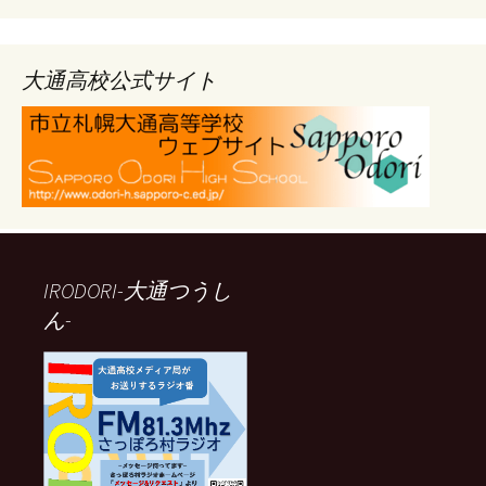
ー
カ
イ
ブ
大通高校公式サイト
IRODORI-大通つうし
ん-