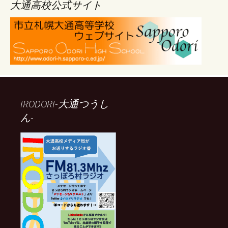
ブ
大通高校公式サイト
IRODORI-大通つうし
ん-