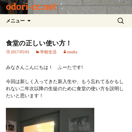
odori-cc.net
コ
検
メニュー
ン
索:
テ
ン
食堂の正しい使い方！
ツ
2017/05/01
学校生活
media
へ
ス
キ
みなさんこんにちは！ ふーたです!
ッ
プ
今回は新しく入ってきた新入生や、もう忘れてるかもし
れない二年次以降の生徒のために食堂の使い方を説明し
たいと思います！