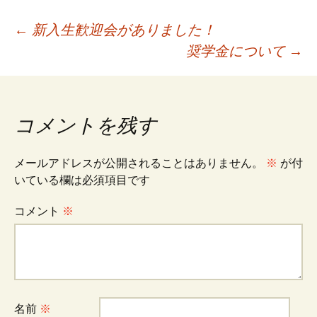
投
←
新入生歓迎会がありました！
奨学金について
→
稿
ナ
コメントを残す
ビ
メールアドレスが公開されることはありません。
※
が付
いている欄は必須項目です
ゲ
コメント
※
ー
シ
名前
※