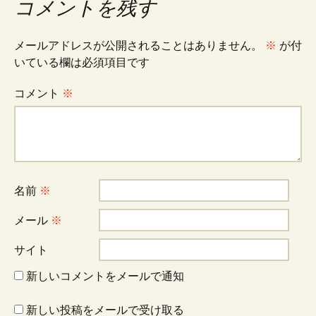
ナ
コメントを残す
ビ
メールアドレスが公開されることはありません。
※
が付
いている欄は必須項目です
ゲ
コメント
※
ー
シ
名前
※
ョ
メール
※
サイト
ン
新しいコメントをメールで通知
新しい投稿をメールで受け取る