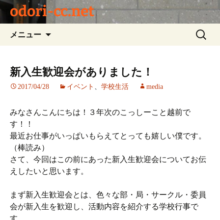
odori-cc.net
コ
検
メニュー
ン
索:
テ
ン
新入生歓迎会がありました！
ツ
2017/04/28
イベント
、
学校生活
media
へ
ス
キ
みなさんこんにちは！３年次のこっしーこと越前で
ッ
す！！
プ
最近お仕事がいっぱいもらえてとっても嬉しい僕です。
（棒読み）
さて、今回はこの前にあった新入生歓迎会についてお伝
えしたいと思います。
まず新入生歓迎会とは、色々な部・局・サークル・委員
会が新入生を歓迎し、活動内容を紹介する学校行事で
す。