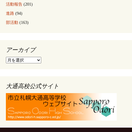
活動報告
(201)
進路
(94)
部活動
(163)
アーカイブ
ア
ー
カ
イ
ブ
大通高校公式サイト