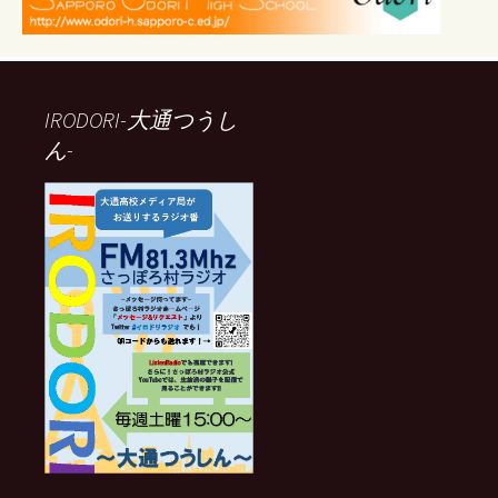
IRODORI-大通つうし
ん-