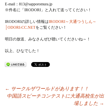
E-mail：813@sapporomura.jp
※件名に「IRODORI」と入れて送ってください！
IRODORIの詳しい情報は
IRODORI～大通つうしん～
│ODORI-CC.NET
をご覧ください！
明日の放送、みなさんぜひ聴いてくださいね～！
以上、ひなでした！
投
←
サークルザワールドがあります！！
中国語スピーチコンテストに大通高校生が出
稿
場しました
→