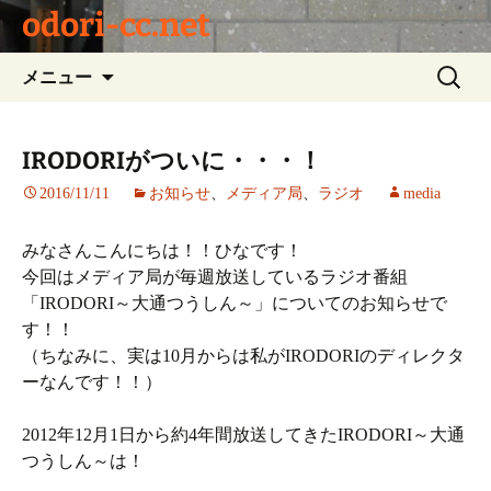
odori-cc.net
コ
検
メニュー
ン
索:
テ
ン
IRODORIがついに・・・！
ツ
2016/11/11
お知らせ
、
メディア局
、
ラジオ
media
へ
ス
キ
みなさんこんにちは！！ひなです！
ッ
今回はメディア局が毎週放送しているラジオ番組
プ
「IRODORI～大通つうしん～」についてのお知らせで
す！！
（ちなみに、実は10月からは私がIRODORIのディレクタ
ーなんです！！）
2012年12月1日から約4年間放送してきたIRODORI～大通
つうしん～は！