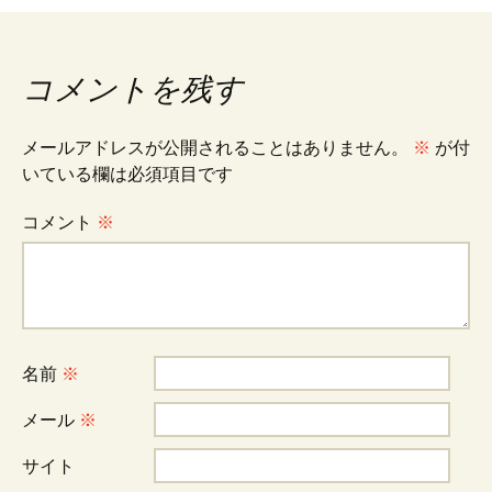
ナ
コメントを残す
ビ
メールアドレスが公開されることはありません。
※
が付
ゲ
いている欄は必須項目です
コメント
※
ー
シ
名前
※
ョ
メール
※
ン
サイト