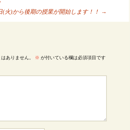
!
1日(火)から後期の授業が開始します！！
→
とはありません。
※
が付いている欄は必須項目です