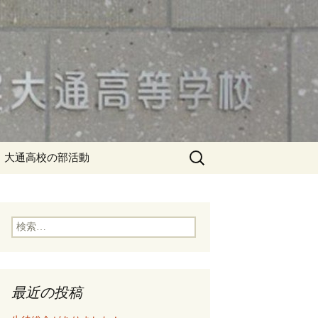
検
大通高校の部活動
索:
検
索:
最近の投稿