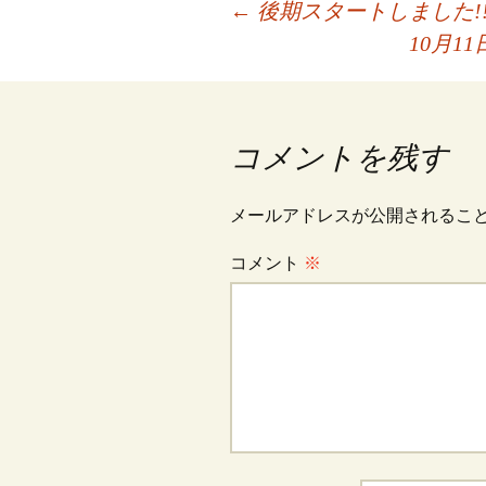
投
←
後期スタートしました!
10月1
稿
ナ
コメントを残す
ビ
メールアドレスが公開されるこ
コメント
※
ゲ
ー
シ