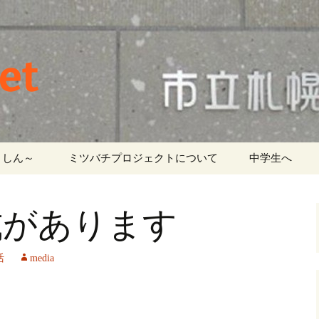
et
しん～ ‎
ミツバチプロジェクトについて
中学生へ
式があります
活
media