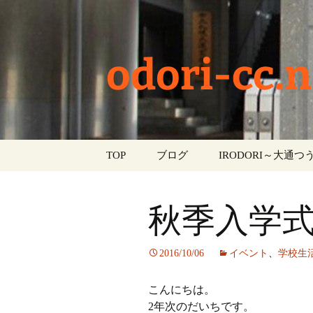
odori-cc.n
コ
TOP
ブログ
IRODORI～大通つう
ン
テ
お知らせ
ン
秋季入学
ツ
学校生活
へ
ス
イベント
2016/10/06
イベント
、
学校生
キ
ッ
部活動
こんにちは。
プ
2年次のだいちです。
活動報告