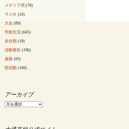
メディア局
(78)
ラジオ
(24)
大会
(89)
学校生活
(645)
未分類
(18)
活動報告
(196)
進路
(93)
部活動
(160)
アーカイブ
ア
ー
カ
イ
ブ