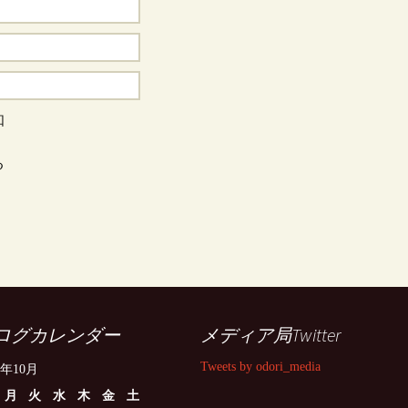
知
る
ログカレンダー
メディア局Twitter
Tweets by odori_media
6年10月
月
火
水
木
金
土