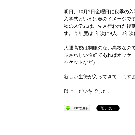
明日、10月7日金曜日に秋季の
ラジオ
入学式といえば春のイメージで
秋の入学式は、先月行われた後
ミツバチプロジェクト
す。今年度は1年次に9人、2年次
メディア局
大通高校は制服のない高校なの
1年次の活動
ふさわしい恰好であればオッケ
ャケットなど）
2年次の活動
新しい生徒が入ってきて、ます
3,4年次の活動
以上、だいちでした。