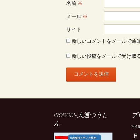
ョ
名前
※
ン
メール
※
サイト
新しいコメントをメールで通
新しい投稿をメールで受け取
IRODORI-大通つうし
ブ
ん-
201
日