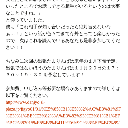
いったところでお話しできる相手がいるというのは大事
なことですね。」
と仰っていました。
僕も「これ相手が知り合いだったら絶対言えないな
ぁ…！」という話が色々できて存外とっても楽しかった
ので、次はこれを読んでいるあなたも是非参加してくだ
さい！！
ちなみに次回の出張たまりんぱは来年の１月下旬予定。
出張ではないほうのたまりんぱは１１月
２０日
の
１７：
３０～１９：３０
を予定しています！
参加費、申し込み等必要な場合がありますので詳しくは
以下をご覧ください。
http://www.danjyo.sl-
plaza.jp/jigyo01/01/%E5%85%B1%E5%82%AC%E3%81%9F
%E3%81%BE%E3%82%8A%E3%82%93%E3%81%B1%EF
%BC%882015%E5%B9%B411%E6%9C%88%EF%BC%89/