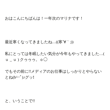
おはこんにちばんは！一年次のマリナです！
最近寒くなってきましたね…((寒´∀｀;))
私にとっては冬眠したい気分が今年もやってきました…(
ｕ _ ｕ ) クゥゥゥ。ｏ◯
でもその前に!!メディアのお仕事はしっかりとやらない
とね(b^ｰﾟ)♪グッ
!
と、いうことで!!