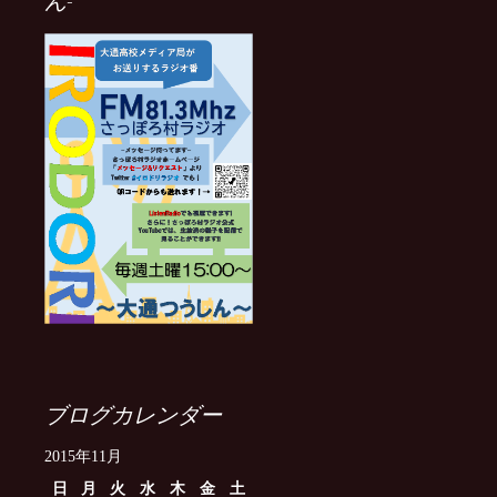
ん-
ブログカレンダー
2015年11月
日
月
火
水
木
金
土