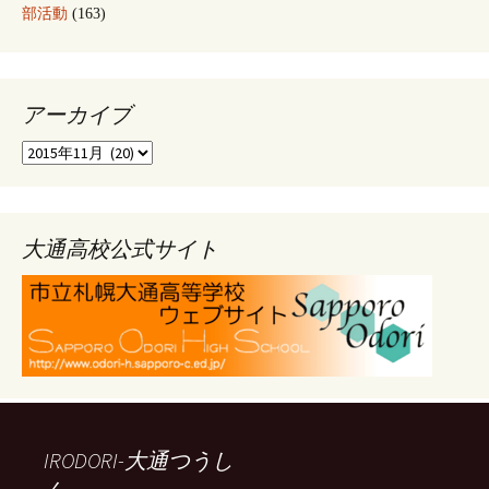
部活動
(163)
アーカイブ
ア
ー
カ
イ
ブ
大通高校公式サイト
IRODORI-大通つうし