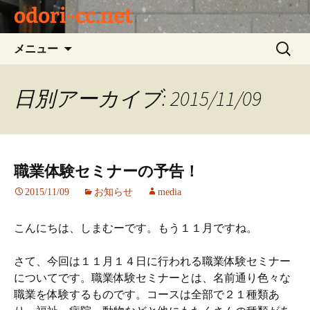
odori-cc.net
コ
検
メニュー
ン
索:
テ
ン
日別アーカイブ: 2015/11/09
ツ
へ
ス
キ
職業体験セミナーの予告！
ッ
プ
2015/11/09
お知らせ
media
こんにちは、しまむーです。もう１１月ですね。
さて、今回は１１月１４日に行われる職業体験セミナー
についてです。職業体験セミナーとは、名前通り色々な
職業を体験するものです。コースは全部で２１種類あ