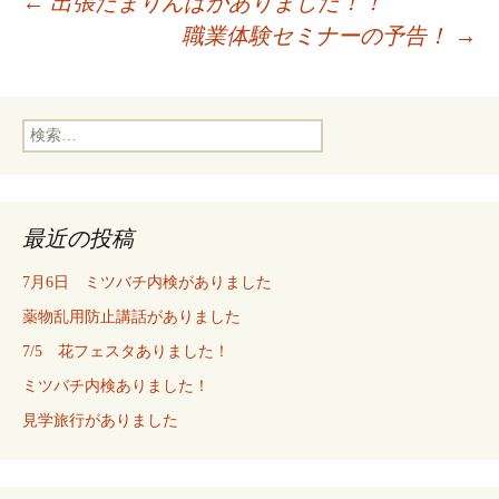
投
←
出張たまりんぱがありました！！
職業体験セミナーの予告！
→
稿
検
ナ
索:
ビ
最近の投稿
ゲ
7月6日 ミツバチ内検がありました
薬物乱用防止講話がありました
ー
7/5 花フェスタありました！
ミツバチ内検ありました！
シ
見学旅行がありました