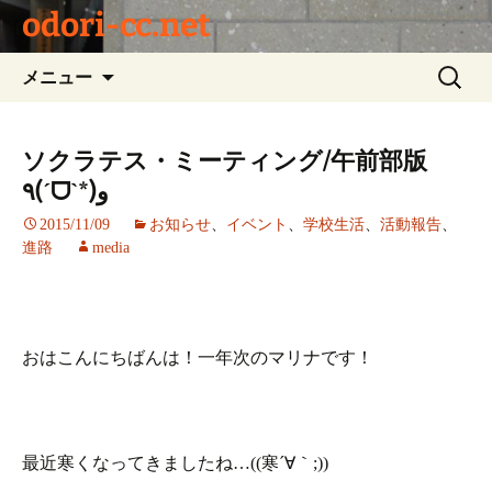
odori-cc.net
コ
検
メニュー
ン
索:
テ
ン
ソクラテス・ミーティング/午前部版
ツ
٩(ˊᗜˋ*)و
へ
ス
2015/11/09
お知らせ
、
イベント
、
学校生活
、
活動報告
、
進路
media
キ
ッ
プ
おはこんにちばんは！一年次のマリナです！
最近寒くなってきましたね…((寒´∀｀;))