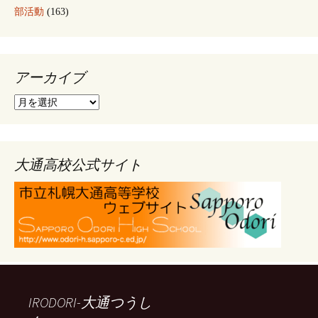
部活動
(163)
アーカイブ
ア
ー
カ
イ
ブ
大通高校公式サイト
IRODORI-大通つうし