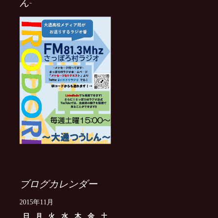
ん-
ブログカレンダー
2015年11月
日
月
火
水
木
金
土