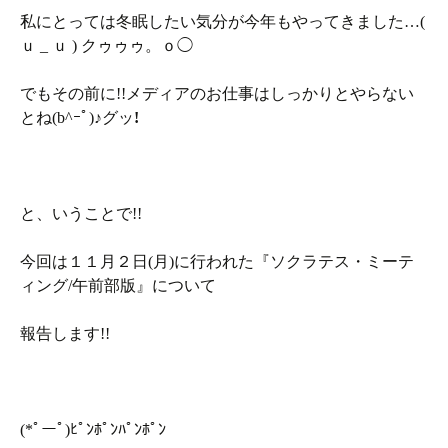
私にとっては冬眠したい気分が今年もやってきました…(
ｕ _ ｕ ) クゥゥゥ。ｏ◯
でもその前に!!メディアのお仕事はしっかりとやらない
とね(b^ｰﾟ)♪グッ
!
と、いうことで!!
今回は１１月２日(月)に行われた『ソクラテス・ミーテ
ィング/午前部版』について
報告します!!
(*ﾟーﾟ)ﾋﾟﾝﾎﾟﾝﾊﾟﾝﾎﾟﾝ