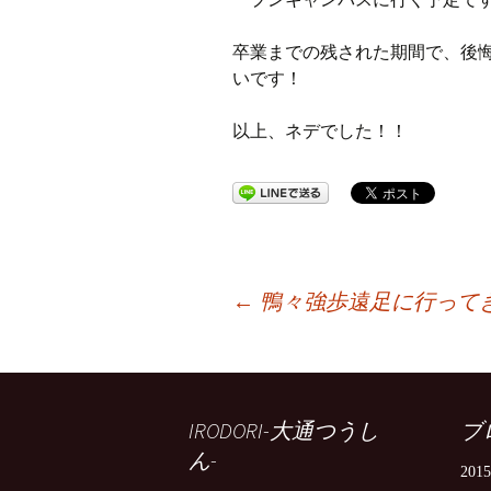
卒業までの残された期間で、後
いです！
以上、ネデでした！！
投
←
鴨々強歩遠足に行って
稿
IRODORI-大通つうし
ブ
ナ
ん-
201