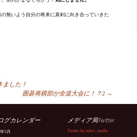
悔の無いよう自分の将来に真剣に向き合っていきた
きました！
囲碁将棋部が全道大会に！？2
→
ログカレンダー
メディア局Twitter
Tweets by odori_media
5年5月