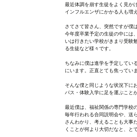
最近体調を崩す生徒をよく見か
インフルエンザにかかる人も増
ラジオ
さてさて皆さん、突然ですが僕
ミツバチプロジェクト
今年度卒業予定の生徒の中には
いは行きたい学校がきまり受験
メディア局
る生徒など様々です。
1年次の活動
ちなみに僕は進学を予定してい
2年次の活動
にいます。正直とても焦ってい
3,4年次の活動
そんな僕と同じような状況下に
パス・体験入学に足を運ぶこと
最近僕は、福祉関係の専門学校
毎年行われる合同説明会や、送
さんわかり、考えることも大事
くことが何より大切だなと、と