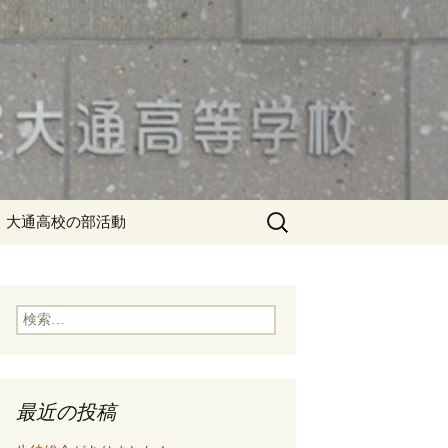
検
大通高校の部活動
索:
検
索:
最近の投稿