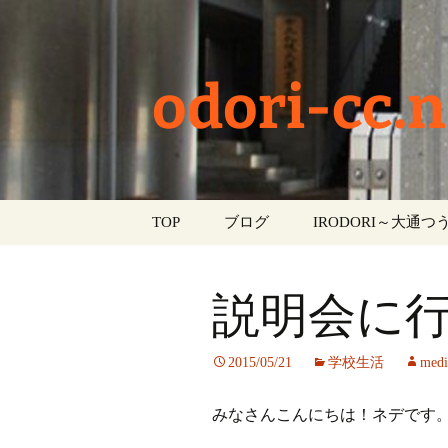
odori-cc.n
コ
TOP
ブログ
IRODORI～大通つう
ン
テ
お知らせ
ン
説明会に
ツ
学校生活
へ
ス
イベント
2015/05/21
学校生活
medi
キ
ッ
部活動
みなさんこんにちは！ネデです
プ
活動報告