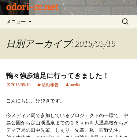
odori-cc.net
コ
検
メニュー
ン
索:
テ
ン
日別アーカイブ: 2015/05/19
ツ
へ
ス
キ
鴨々強歩遠足に行ってきました！
ッ
プ
2015/05/19
活動報告
media
こんにちは、ひびきです。
今メディア局で参加しているプロジェクトの一環で、中
島公園から定山渓温泉までの２６ｋｍを大通高校からメ
ディア局の田中先輩、しぇりー先輩、私、西野先生、