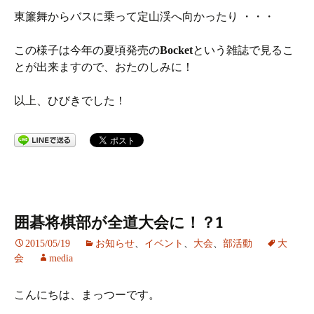
東簾舞からバスに乗って定山渓へ向かったり ・・・
この様子は今年の夏頃発売の
Bocket
という雑誌で見るこ
とが出来ますので、おたのしみに！
以上、ひびきでした！
囲碁将棋部が全道大会に！？1
2015/05/19
お知らせ
、
イベント
、
大会
、
部活動
大
会
media
こんにちは、まっつーです。