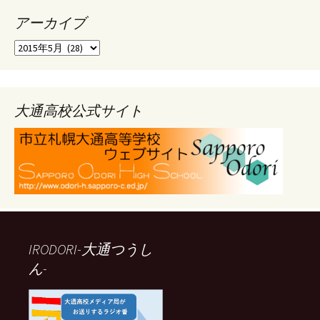
アーカイブ
ア
ー
カ
イ
ブ
大通高校公式サイト
IRODORI-大通つうし
ん-