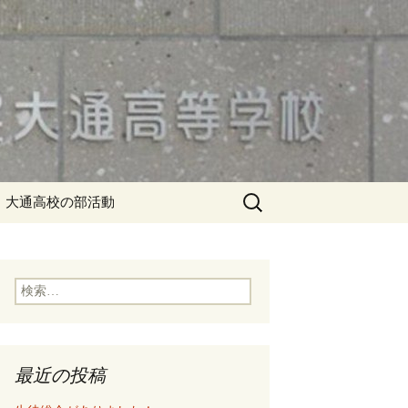
検
大通高校の部活動
索:
検
索:
最近の投稿