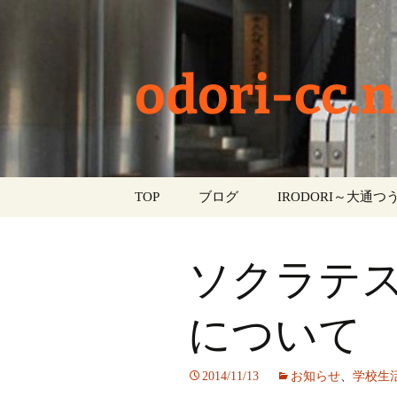
odori-cc.n
コ
TOP
ブログ
IRODORI～大通つう
ン
テ
お知らせ
ン
ソクラテ
ツ
学校生活
へ
ス
について
イベント
キ
ッ
部活動
2014/11/13
お知らせ
、
学校生
プ
活動報告