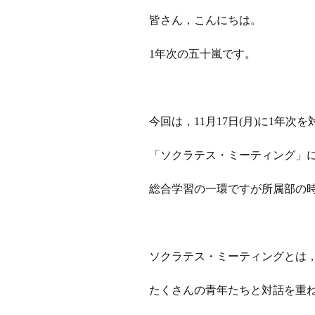
皆さん，こんにちは。
ラジオ
1年次の五十嵐です。
ミツバチプロジェクト
メディア局
今回は，11月17日(月)に1年次
1年次の活動
「ソクラテス・ミーティング」
2年次の活動
総合学習の一環ですが所属部の
3,4年次の活動
ソクラテス・ミーティングとは
たくさんの青年たちと対話を重