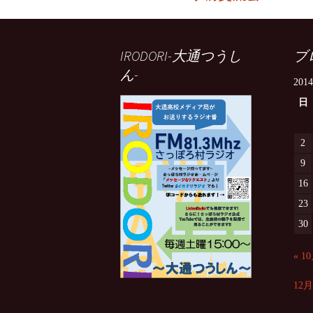
投
稿
IRODORI-大通つうし
ブ
ん-
ナ
201
日
ビ
2
ゲ
9
16
23
ー
30
シ
« 1
12月
ョ