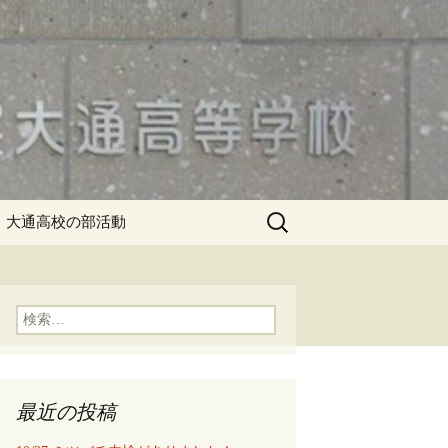
検
大通高校の部活動
索:
検
索:
最近の投稿