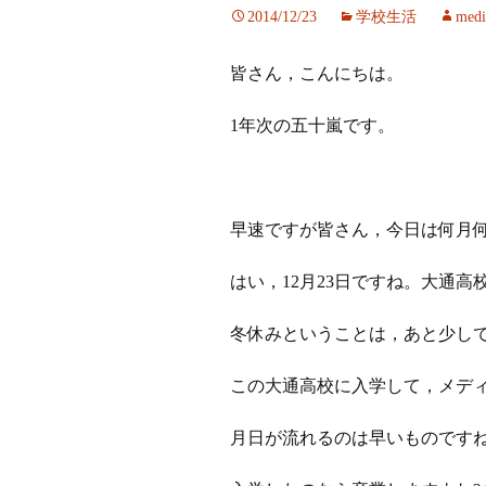
2014/12/23
学校生活
medi
ラジオ
皆さん，こんにちは。
ミツバチプロジェクト
1年次の五十嵐です。
メディア局
1年次の活動
早速ですが皆さん，今日は何月何
2年次の活動
はい，12月23日ですね。大通
3,4年次の活動
冬休みということは，あと少しで
この大通高校に入学して，メデ
月日が流れるのは早いものですね