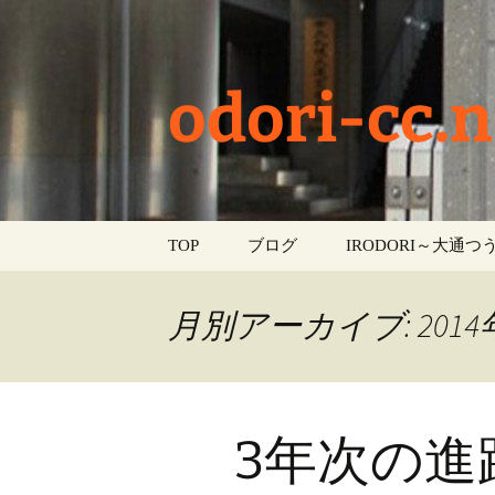
odori-cc.n
コ
TOP
ブログ
IRODORI～大通つう
ン
テ
お知らせ
ン
月別アーカイブ: 2014
ツ
学校生活
へ
ス
イベント
キ
3年次の進
ッ
部活動
プ
活動報告