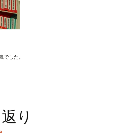
。
嵐でした。
り返り
a