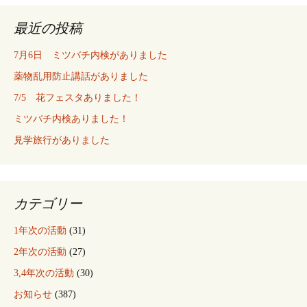
最近の投稿
ビ
7月6日 ミツバチ内検がありました
ゲ
薬物乱用防止講話がありました
7/5 花フェスタありました！
ー
ミツバチ内検ありました！
見学旅行がありました
シ
ョ
カテゴリー
1年次の活動
(31)
ン
2年次の活動
(27)
3,4年次の活動
(30)
お知らせ
(387)