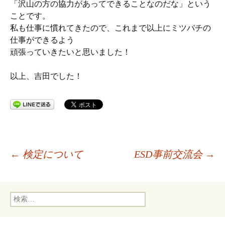
「沢山の方の協力があってできることなのだな」という
ことです。
私も仕事に慣れてきたので、これまで以上にミツバチの
仕事ができるよう
頑張っていきたいと思いました！
以上、吉田でした！
投
←
検定について
ESD事前交流会
→
稿
検
索:
ナ