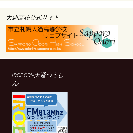
カ
イ
ブ
大通高校公式サイト
IRODORI-大通つうし
ん-