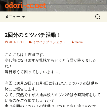
odori-cc.net
コ
検
メニュー
ン
索:
テ
ン
2回分のミツバチ活動！
ツ
2014/11/11
ミツバチプロジェクト
media
へ
ス
キ
こんにちは！吉田です。
ッ
少し前になりますが札幌でもとうとう雪が降りました
プ
ね！
毎日寒くて困ってしまいます…。
今回は10月29日と11月4日に行われたミツバチの活動を一
緒にご報告します。
さて、突然ですが大通高校のミツバチは今時期何をして
いるのかご存知でしょうか？
実は今回のミツバチの活動はいつもと少し違うのです。