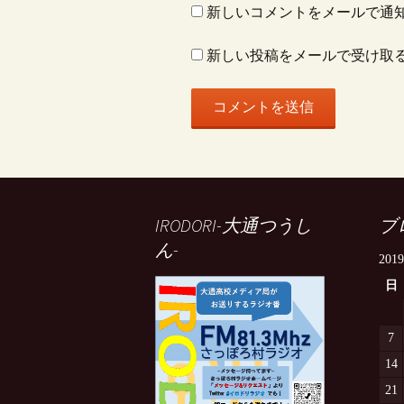
新しいコメントをメールで通
新しい投稿をメールで受け取
IRODORI-大通つうし
ブ
ん-
201
日
7
14
21