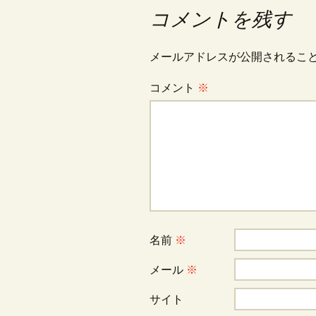
コメントを残す
ナ
メールアドレスが公開されるこ
ビ
コメント
※
ゲ
ー
シ
名前
※
ョ
メール
※
ン
サイト