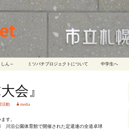
et
しん～ ‎
ミツバチプロジェクトについて
中学生へ
球大会』
部活動
media
います。
市 川沿公園体育館で開催された定退連の全道卓球