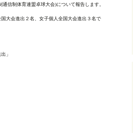
時制通信制体育連盟卓球大会)について報告します。
全国大会進出２名、女子個人全国大会進出３名で
進出」