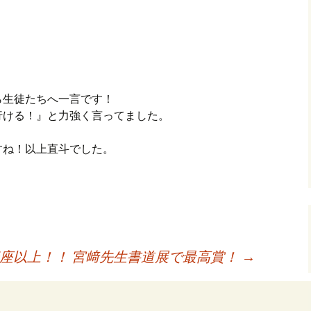
ら生徒たちへ一言です！
行ける！』と力強く言ってました。
すね！以上直斗でした。
講座以上！！
宮﨑先生書道展で最高賞！
→