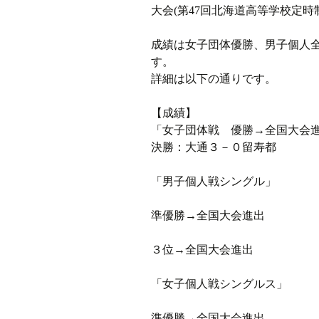
大会(第47回北海道高等学校定
ラジオ
成績は女子団体優勝、男子個人
す。
ミツバチプロジェクト
詳細は以下の通りです。
メディア局
【成績】
1年次の活動
「女子団体戦 優勝→全国大会
決勝：大通３－０留寿都
2年次の活動
「男子個人戦シングル」
3,4年次の活動
準優勝→全国大会進出
３位→全国大会進出
「女子個人戦シングルス」
準優勝→全国大会進出