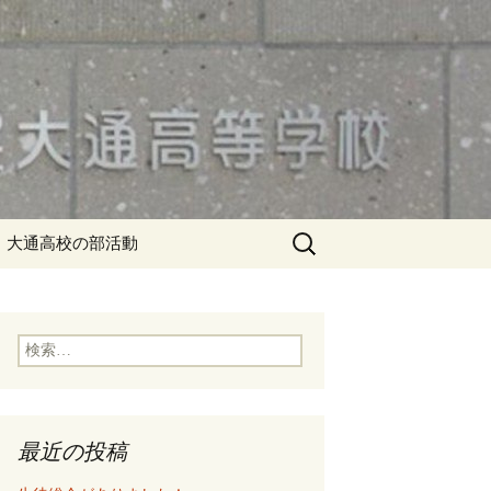
検
大通高校の部活動
索:
検
索:
最近の投稿