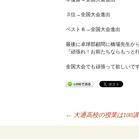
３位→全国大会進出
ベスト８→全国大会進出
最後に卓球部顧問に橋場先生か
『頑張れ！お前たちならもっと
全国大会でも頑張って欲しいで
投
←
大通高校の授業は100
稿