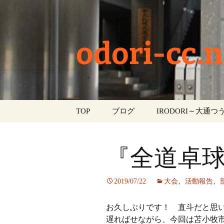
odori-cc.n
コ
TOP
ブログ
IRODORI～大通つう
ン
テ
お知らせ
ン
『全道卓
ツ
学校生活
へ
ス
イベント
2019/07/22
大会
、
活動報告
、
キ
ッ
部活動
お久しぶりです！ 直斗だと思
プ
遅ればせながら、今回は苫小牧
活動報告