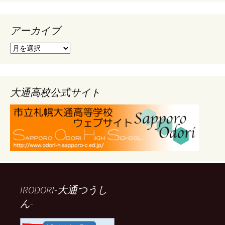
アーカイブ
ア
ー
カ
イ
ブ
大通高校公式サイト
IRODORI-大通つうし
ん-