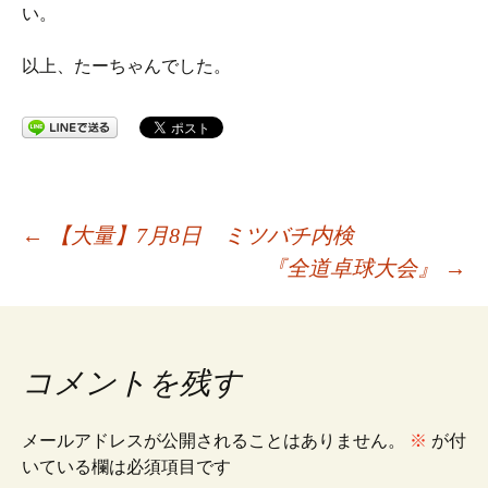
い。
以上、たーちゃんでした。
投
←
【大量】7月8日 ミツバチ内検
『全道卓球大会』
→
稿
ナ
コメントを残す
ビ
メールアドレスが公開されることはありません。
※
が付
いている欄は必須項目です