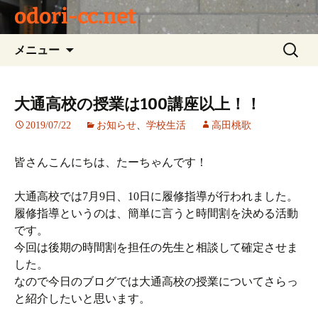
odori-cc.net
コ
検
メニュー
ン
索:
テ
ン
大通高校の授業は100講座以上！！
ツ
2019/07/22
お知らせ
、
学校生活
高田桃歌
へ
ス
キ
皆さんこんにちは、たーちゃんです！
ッ
プ
大通高校では7月9日、10日に履修指導が行われました。
履修指導というのは、簡単に言うと時間割を決める活動
です。
今回は後期の時間割を担任の先生と相談して確定させま
した。
なので今日のブログでは大通高校の授業についてさらっ
と紹介したいと思います。