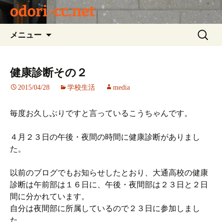
odori-cc.net
コ
検
メニュー
ン
索:
テ
ン
健康診断その２
ツ
2015/04/28
学校生活
media
へ
ス
キ
毎度お久しぶりですと言っているこうちゃんです。
ッ
プ
４月２３日の午後・夜間の時間に健康診断がありまし
た。
以前のブログでもお知らせしたとおり、大通高校の健康
診断は午前部は１６日に、午後・夜間部は２３日と２日
間に分かれています。
自分は夜間部に所属しているので２３日に参加しまし
た。