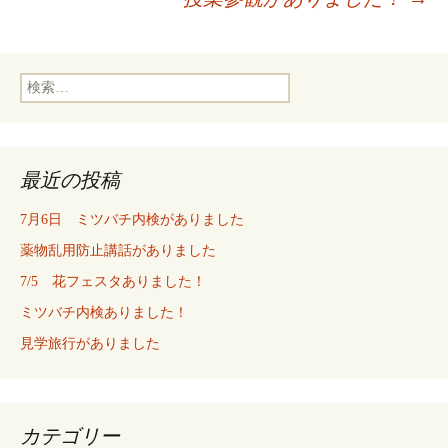
稿
検
ナ
索:
ビ
最近の投稿
ゲ
7月6日 ミツバチ内検がありました
薬物乱用防止講話がありました
ー
7/5 花フェスタありました！
ミツバチ内検ありました！
シ
見学旅行がありました
ョ
カテゴリー