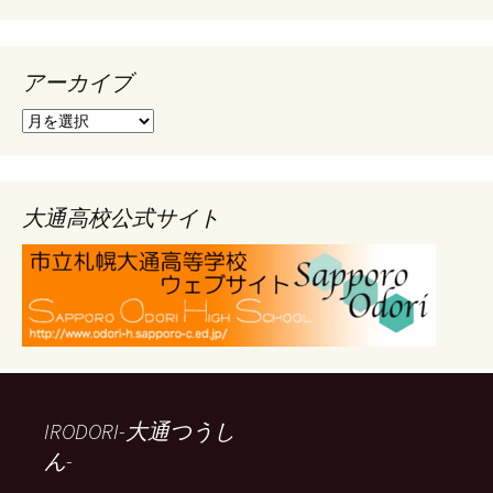
アーカイブ
ア
ー
カ
イ
ブ
大通高校公式サイト
IRODORI-大通つうし
ん-