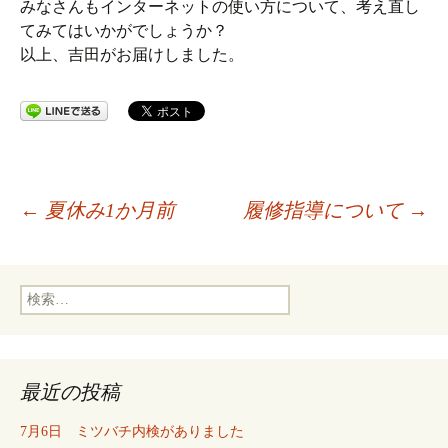
みなさんもインターネットの使い方について、考え直し
てみてはいかがでしょうか？
以上、吉田がお届けしました。
投
←
夏休み1か月前
履修指導について
→
稿
検
索:
ナ
最近の投稿
ビ
7月6日 ミツバチ内検がありました