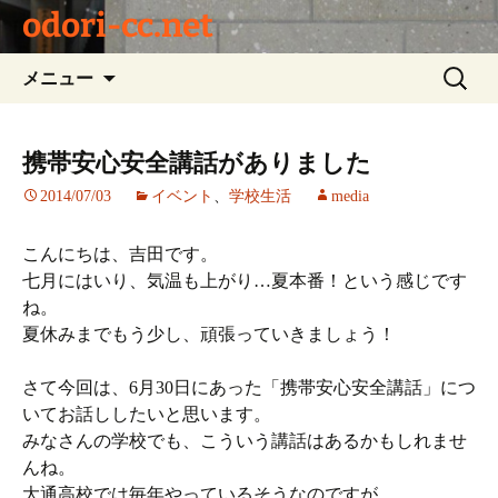
odori-cc.net
コ
検
メニュー
ン
索:
テ
ン
携帯安心安全講話がありました
ツ
2014/07/03
イベント
、
学校生活
media
へ
ス
キ
こんにちは、吉田です。
ッ
七月にはいり、気温も上がり…夏本番！という感じです
プ
ね。
夏休みまでもう少し、頑張っていきましょう！
さて今回は、6月30日にあった「携帯安心安全講話」につ
いてお話ししたいと思います。
みなさんの学校でも、こういう講話はあるかもしれませ
んね。
大通高校では毎年やっているそうなのですが、