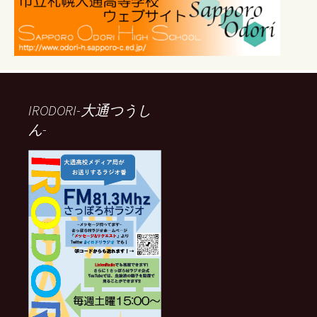
IRODORI-大通つうし
ん-