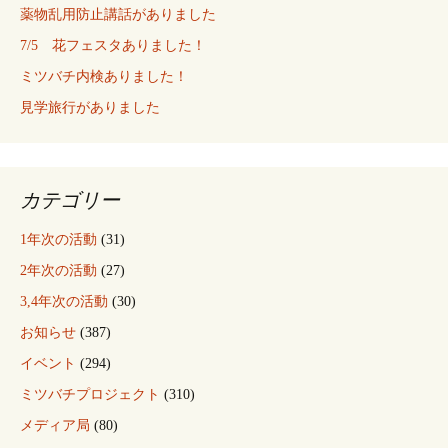
ゲ
薬物乱用防止講話がありました
7/5 花フェスタありました！
ー
ミツバチ内検ありました！
見学旅行がありました
シ
ョ
カテゴリー
1年次の活動
(31)
ン
2年次の活動
(27)
3,4年次の活動
(30)
お知らせ
(387)
イベント
(294)
ミツバチプロジェクト
(310)
メディア局
(80)