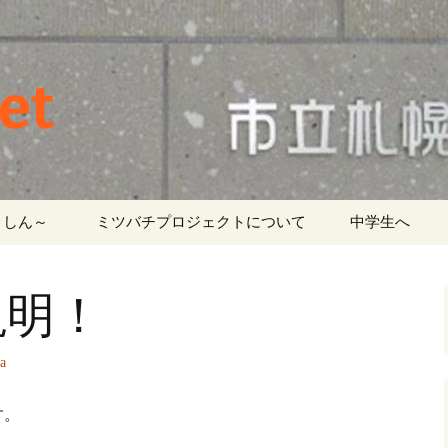
et
しん～ ‎
ミツバチプロジェクトについて
中学生へ
説明！
a
す。