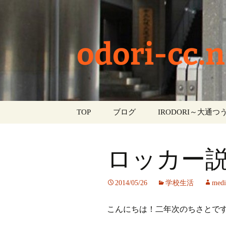
odori-cc.n
コ
TOP
ブログ
IRODORI～大通つう
ン
テ
お知らせ
ン
ロッカー
ツ
学校生活
へ
ス
イベント
2014/05/26
学校生活
medi
キ
ッ
部活動
こんにちは！二年次のちさとで
プ
活動報告