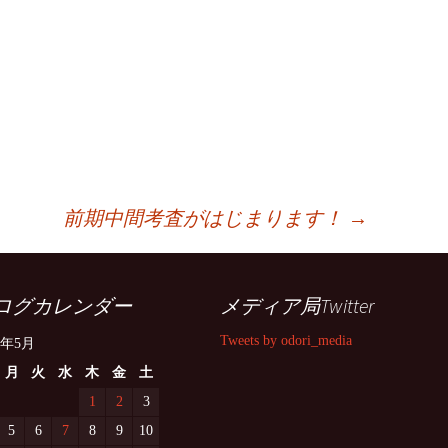
前期中間考査がはじまります！
→
ログカレンダー
メディア局Twitter
Tweets by odori_media
4年5月
月
火
水
木
金
土
1
2
3
5
6
7
8
9
10