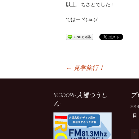
以上、ちさとでした！
ではーヾ(-ω-)ﾉ
投
←
見学旅行！
稿
IRODORI-大通つうし
ブ
ん-
ナ
201
日
ビ
4