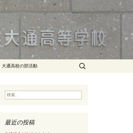
検
大通高校の部活動
索:
検
索:
最近の投稿