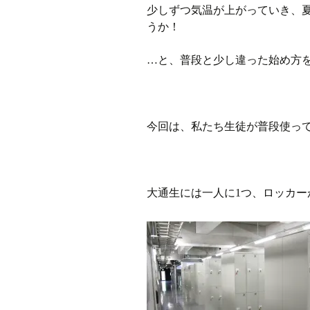
少しずつ気温が上がっていき、
うか！
ラジオ
…と、普段と少し違った始め方
ミツバチプロジェクト
メディア局
1年次の活動
今回は、私たち生徒が普段使っ
2年次の活動
3,4年次の活動
大通生には一人に1つ、ロッカー