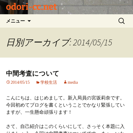
odori-cc.net
コ
検
メニュー
ン
索:
テ
ン
日別アーカイブ: 2014/05/15
ツ
へ
ス
キ
中間考査について
ッ
プ
2014/05/15
学校生活
media
こんにちは、はじめまして。新入局員の宮坂莉奈です。
今回初めてブログを書くということでかなり緊張してい
ますが、一生懸命頑張ります！
さて、自己紹介はこのくらいにして、さっそく本題に入