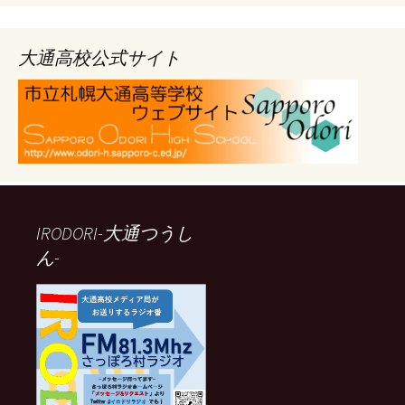
カ
イ
ブ
大通高校公式サイト
IRODORI-大通つうし
ん-