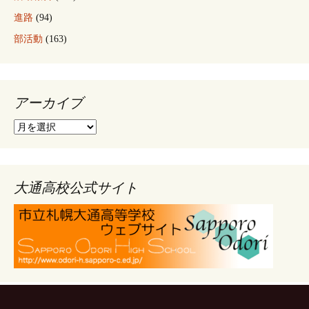
進路
(94)
部活動
(163)
アーカイブ
ア
ー
カ
イ
ブ
大通高校公式サイト