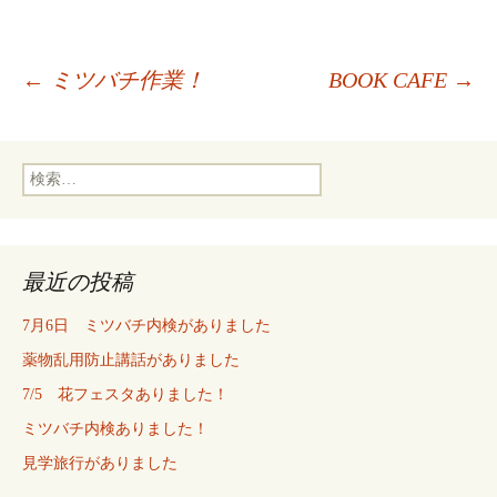
投
←
ミツバチ作業！
BOOK CAFE
→
稿
検
索:
ナ
最近の投稿
ビ
7月6日 ミツバチ内検がありました
ゲ
薬物乱用防止講話がありました
7/5 花フェスタありました！
ー
ミツバチ内検ありました！
見学旅行がありました