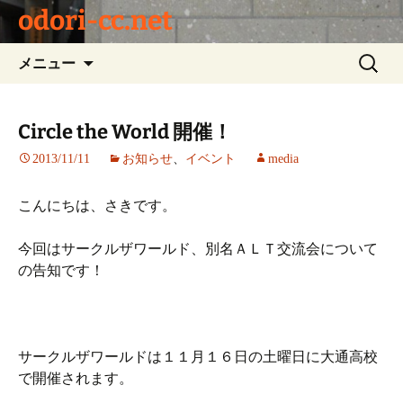
odori-cc.net
コ
検
メニュー
ン
索:
テ
ン
Circle the World 開催！
ツ
2013/11/11
お知らせ
、
イベント
media
へ
ス
キ
こんにちは、さきです。
ッ
プ
今回はサークルザワールド、別名ＡＬＴ交流会について
の告知です！
サークルザワールドは１１月１６日の土曜日に大通高校
で開催されます。