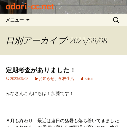
odori-cc.net
コ
検
メニュー
ン
索:
テ
ン
日別アーカイブ: 2023/09/08
ツ
へ
ス
キ
定期考査がありました！
ッ
プ
2023/09/08
お知らせ
、
学校生活
katou
みなさんこんにちは！加藤です！
８月も終わり、最近は連日の猛暑も落ち着いてきました