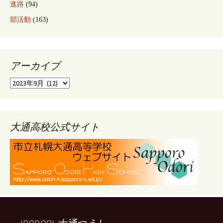
進路
(94)
部活動
(163)
アーカイブ
ア
ー
カ
イ
ブ
大通高校公式サイト