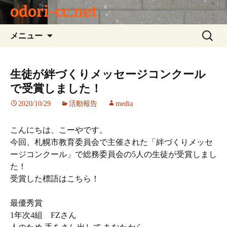
odori-cc.net
コ
検
メニュー
ン
索:
テ
ン
生徒が絆づくりメッセージコンクール
ツ
で受賞しました！
へ
ス
2020/10/29
活動報告
media
キ
ッ
こんにちは、こーやです。
プ
今回、札幌市教育委員会で主催された「絆づくりメッセ
ージコンクール」で総務委員会の5人の生徒が受賞しまし
た！
受賞した標語はこちら！
最優秀賞
1年次4組 FZさん