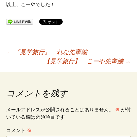
以上、こーやでした！
投
←
『見学旅行』 れな先輩編
【見学旅行】 こーや先輩編
→
稿
ナ
コメントを残す
ビ
メールアドレスが公開されることはありません。
※
が付
いている欄は必須項目です
ゲ
コメント
※