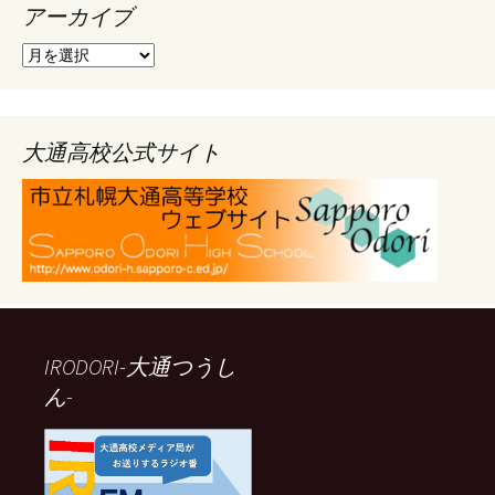
アーカイブ
ア
ー
カ
イ
ブ
大通高校公式サイト
IRODORI-大通つうし
ん-