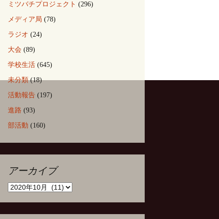
ミツバチプロジェクト
(296)
メディア局
(78)
ラジオ
(24)
大会
(89)
学校生活
(645)
未分類
(18)
活動報告
(197)
進路
(93)
部活動
(160)
アーカイブ
ア
ー
カ
イ