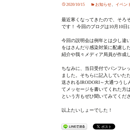
2020/10/15
お知らせ
、
イベン
ラジオ
最近寒くなってきたので、そろ
ミツバチプロジェクト
です！ 今回のブログは10月10
メディア局
今回の説明会は例年とは少し違
をはさんだり感染対策に配慮し
1年次の活動
紹介や我々メディア局員が作成
2年次の活動
ちなみに、当日受付でパンフレ
ました。そちらに記入していただい
3,4年次の活動
送されるIRODORI～大通つ
てメッセージを書いてくれた方
という方もぜひ聞いてみてくだ
以上たいしょーでした！