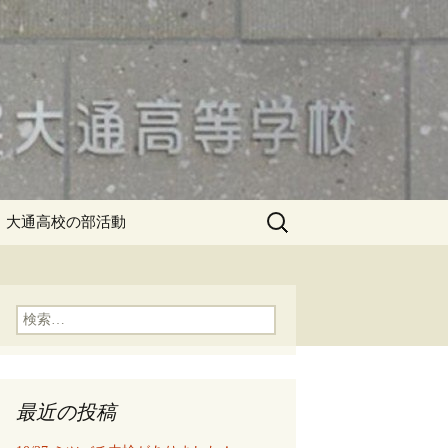
検
大通高校の部活動
索:
検
索:
最近の投稿