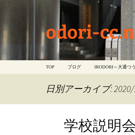
odori-cc.n
コ
TOP
ブログ
IRODORI～大通つう
ン
テ
お知らせ
ン
日別アーカイブ: 2020/1
ツ
学校生活
へ
ス
イベント
キ
学校説明
ッ
部活動
プ
活動報告