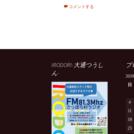
コメントする
IRODORI-大通つうし
ブ
ん-
202
日
4
11
18
25