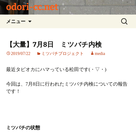
odori-cc.net
コ
検
メニュー
ン
索:
テ
ン
【大量】7月8日 ミツバチ内検
ツ
2019/07/22
ミツバチプロジェクト
media
へ
ス
キ
最近タピオカにハマっている松田です(・▽・)
ッ
プ
今回は、7月8日に行われたミツバチ内検についての報告
です！
ミツバチの状態