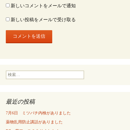
ン
新しいコメントをメールで通知
新しい投稿をメールで受け取る
検
索:
最近の投稿
7月6日 ミツバチ内検がありました
薬物乱用防止講話がありました