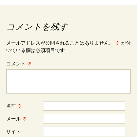
稿
ナ
コメントを残す
ビ
メールアドレスが公開されることはありません。
※
が付
いている欄は必須項目です
ゲ
コメント
※
ー
シ
名前
※
ョ
メール
※
サイト