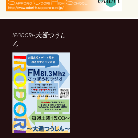
IRODORI-大通つうし
ん-