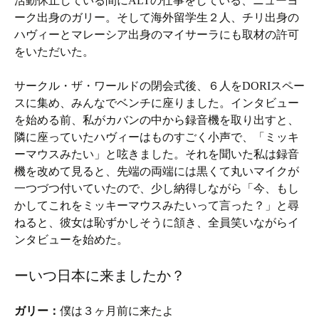
活動休止している間にALTの仕事をしている、ニューヨ
ーク出身のガリー。そして海外留学生２人、チリ出身の
ハヴィーとマレーシア出身のマイサーラにも取材の許可
をいただいた。
サークル・ザ・ワールドの閉会式後、６人をDORIスペー
スに集め、みんなでベンチに座りました。インタビュー
を始める前、私がカバンの中から録音機を取り出すと、
隣に座っていたハヴィーはものすごく小声で、「ミッキ
ーマウスみたい」と呟きました。それを聞いた私は録音
機を改めて見ると、先端の両端には黒くて丸いマイクが
一つづつ付いていたので、少し納得しながら「今、もし
かしてこれをミッキーマウスみたいって言った？」と尋
ねると、彼女は恥ずかしそうに頷き、全員笑いながらイ
ンタビューを始めた。
ーいつ日本に来ましたか？
ガリー：
僕は３ヶ月前に来たよ