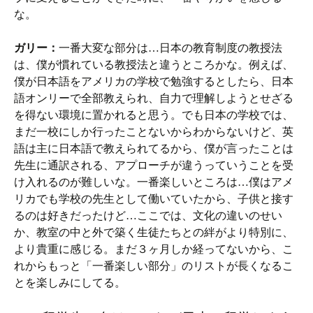
な。
ガリー：
一番大変な部分は…日本の教育制度の教授法
は、僕が慣れている教授法と違うところかな。例えば、
僕が日本語をアメリカの学校で勉強するとしたら、日本
語オンリーで全部教えられ、自力で理解しようとせざる
を得ない環境に置かれると思う。でも日本の学校では、
まだ一校にしか行ったことないからわからないけど、英
語は主に日本語で教えられてるから、僕が言ったことは
先生に通訳される、アプローチが違うっていうことを受
け入れるのが難しいな。一番楽しいところは…僕はアメ
リカでも学校の先生として働いていたから、子供と接す
るのは好きだったけど…ここでは、文化の違いのせい
か、教室の中と外で築く生徒たちとの絆がより特別に、
より貴重に感じる。まだ３ヶ月しか経ってないから、こ
れからもっと「一番楽しい部分」のリストが長くなるこ
とを楽しみにしてる。