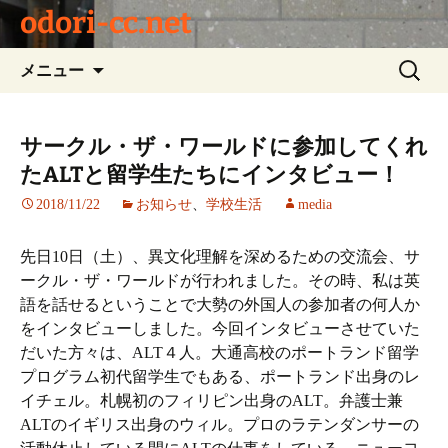
odori-cc.net
コ
検
メニュー
ン
索:
テ
ン
サークル・ザ・ワールドに参加してくれ
ツ
たALTと留学生たちにインタビュー！
へ
ス
2018/11/22
お知らせ
、
学校生活
media
キ
ッ
先日10日（土）、異文化理解を深めるための交流会、サ
プ
ークル・ザ・ワールドが行われました。その時、私は英
語を話せるということで大勢の外国人の参加者の何人か
をインタビューしました。今回インタビューさせていた
だいた方々は、ALT４人。大通高校のポートランド留学
プログラム初代留学生でもある、ポートランド出身のレ
イチェル。札幌初のフィリピン出身のALT。弁護士兼
ALTのイギリス出身のウィル。プロのラテンダンサーの