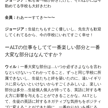
ジョージア：
私も食べ物が好きだけど、そのほかには今
勤めてる学校も大好きだわ
全員：
わあーーすてき〜〜〜
ジョージア：
生徒たちもすごく優しいし、先生方も歓迎
してくれてるから、今の学校にいれてすごく幸せ！
ーALTの仕事をしてて一番楽しい部分と一番
大変な部分はなんですか？
ウィル：
一番大変な部分は…いつか必ずさよならを言わ
なといけないってわかってること。ずっと同じ学校に所
属できないし、生徒たちと絆を築いたのに、遠いイギリ
スに戻らないといけないからすごくさみしいよ。楽しい
部分は多分…生徒個人個人が持ってる、英語に対する考
え方に影響を与えることができることかな。ALTとし
て、生徒の英語に対するネガティブな気持ちをポジティ
ブに変えることができた時に、一番やりがいを感じる