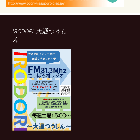
IRODORI-大通つうし
ん-