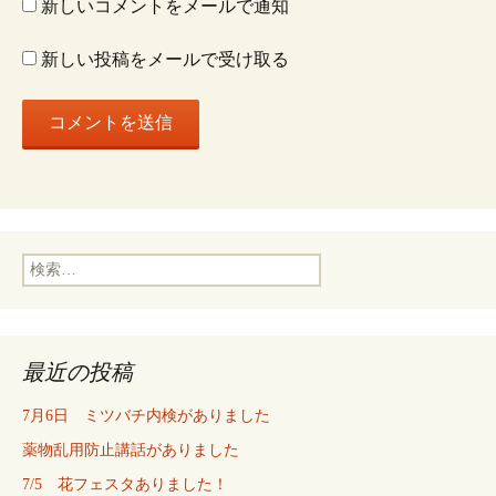
ン
新しいコメントをメールで通知
新しい投稿をメールで受け取る
検
索:
最近の投稿
7月6日 ミツバチ内検がありました
薬物乱用防止講話がありました
7/5 花フェスタありました！