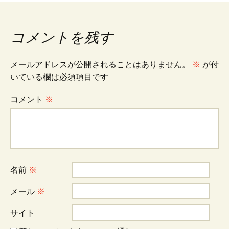
稿
ナ
コメントを残す
ビ
メールアドレスが公開されることはありません。
※
が付
いている欄は必須項目です
ゲ
コメント
※
ー
シ
名前
※
ョ
メール
※
サイト