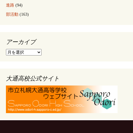
進路
(94)
部活動
(163)
アーカイブ
ア
ー
カ
イ
ブ
大通高校公式サイト