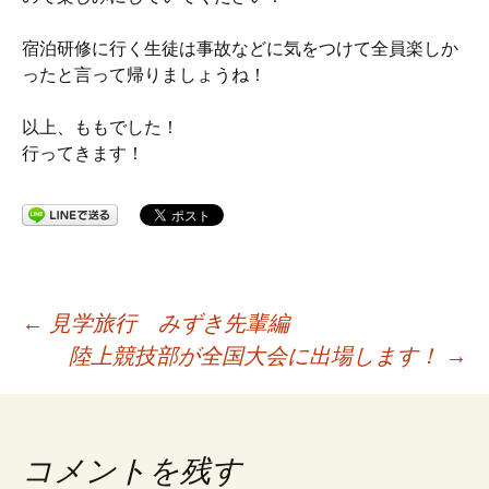
宿泊研修に行く生徒は事故などに気をつけて全員楽しか
ったと言って帰りましょうね！
以上、ももでした！
行ってきます！
投
←
見学旅行 みずき先輩編
陸上競技部が全国大会に出場します！
→
稿
ナ
コメントを残す