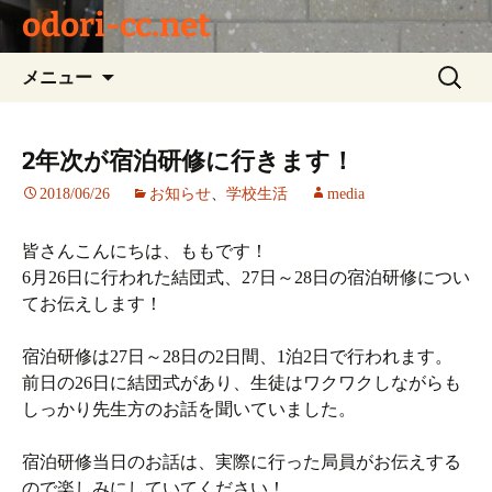
odori-cc.net
コ
検
メニュー
ン
索:
テ
ン
2年次が宿泊研修に行きます！
ツ
2018/06/26
お知らせ
、
学校生活
media
へ
ス
キ
皆さんこんにちは、ももです！
ッ
6月26日に行われた結団式、27日～28日の宿泊研修につい
プ
てお伝えします！
宿泊研修は27日～28日の2日間、1泊2日で行われます。
前日の26日に結団式があり、生徒はワクワクしながらも
しっかり先生方のお話を聞いていました。
宿泊研修当日のお話は、実際に行った局員がお伝えする
ので楽しみにしていてください！