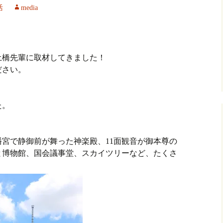
活
media
土橋先輩に取材してきました！
ださい。
た。
幡宮で静御前が舞った神楽殿、11面観音が御本尊の
と博物館、国会議事堂、スカイツリーなど、たくさ