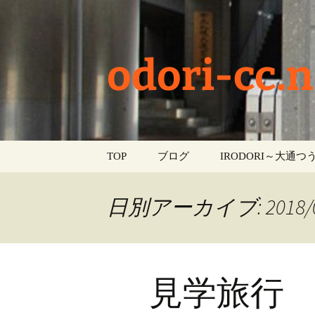
odori-cc.n
コ
TOP
ブログ
IRODORI～大通つう
ン
テ
お知らせ
ン
日別アーカイブ: 2018/0
ツ
学校生活
へ
ス
イベント
キ
見学旅行
ッ
部活動
プ
活動報告