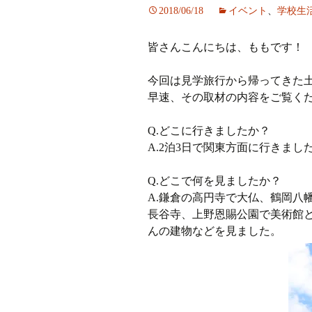
2018/06/18
イベント
、
学校生
ラジオ
皆さんこんにちは、ももです！
ミツバチプロジェクト
今回は見学旅行から帰ってきた
メディア局
早速、その取材の内容をご覧く
1年次の活動
Q.どこに行きましたか？
A.2泊3日で関東方面に行きまし
2年次の活動
Q.どこで何を見ましたか？
3,4年次の活動
A.鎌倉の高円寺で大仏、鶴岡八
長谷寺、上野恩賜公園で美術館
んの建物などを見ました。