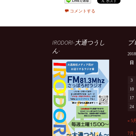
コメントする
IRODORI-大通つうし
ブ
ん-
201
日
3
10
17
24
« 5
7月 