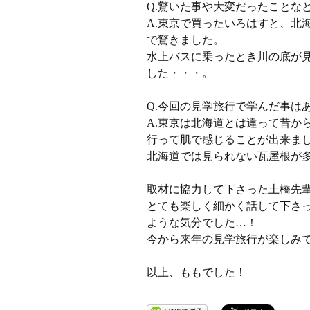
Q.驚いた事や大変だったことな
A.東京で買ったいろはすと、北
で驚きました。
水上バスに乗ったとき川の底が
した・・・。
Q.今回の見学旅行で学んだ事は
A.東京は北海道とは違って昔か
行って肌で感じることが出来ま
北海道では見られない瓦屋根が
取材に協力して下さった土橋先
とても楽しく細かく話して下さ
ような気分でした…！
今から来年の見学旅行が楽しみ
以上、ももでした！