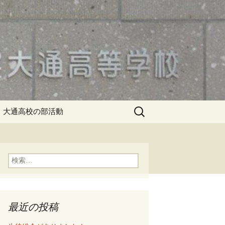
検
大通高校の部活動
索:
検
索:
最近の投稿