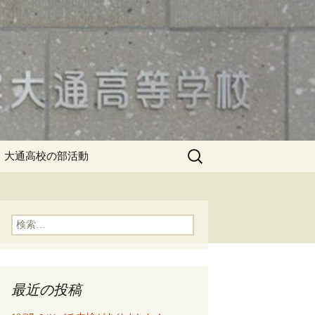
検
大通高校の部活動
索:
検
索:
最近の投稿