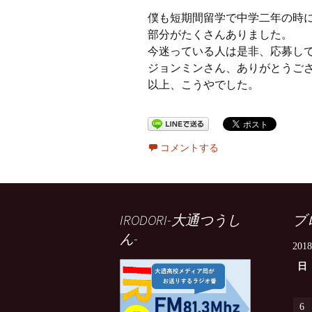
僕も短期間留学で中学二年の時
部分がたくさんありました。
今迷っている人は是非、応募し
ジョンミンさん、ありがとうご
以上、こうやでした。
コメントする
IRODORI-大通つうし
ブ
ん-
201
日
6