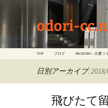
odori-cc.n
コ
TOP
ブログ
IRODORI～大通つう
ン
テ
お知らせ
ン
日別アーカイブ: 2018/0
ツ
学校生活
へ
ス
イベント
キ
飛びたて留学
ッ
部活動
プ
活動報告