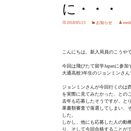
に・・・
ラジオ
2018/05/23
お知らせ
medi
ミツバチプロジェクト
メディア局
こんにちは。新入局員のこうや
1年次の活動
2年次の活動
今回は飛びたて留学Japanに参
大通高校3年生のジョンミンさん
3,4年次の活動
ジョンミンさんが今回行くのは
を実際に見てみたかった、との
去年も応募したそうですが、と
果書類審査で落選してしまい、
した。
しかし、他にも応募した人の動
り、そして今回合格することが