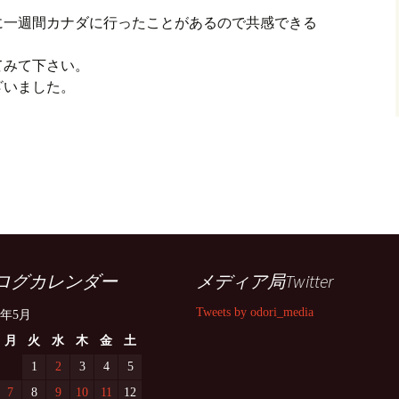
に一週間カナダに行ったことがあるので共感できる
てみて下さい。
ざいました。
ログカレンダー
メディア局Twitter
Tweets by odori_media
8年5月
月
火
水
木
金
土
1
2
3
4
5
7
8
9
10
11
12