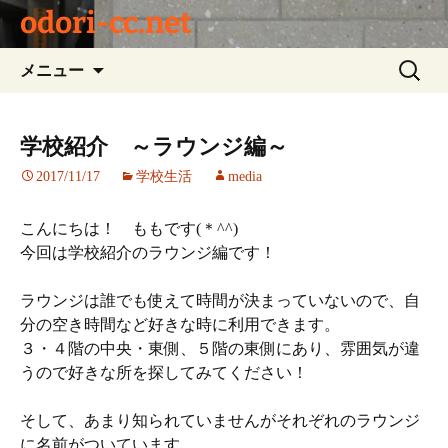
odori-cc.net
コ
検
メニュー
ン
索:
テ
ン
学校紹介 ～ラウンジ編～
ツ
2017/11/17
学校生活
media
へ
ス
キ
こんにちは！ ももです(＊^^)
ッ
今回は学校紹介のラウンジ編です！
プ
ラウンジは誰でも使えて時間が決まっていないので、自
分の空き時間など好きな時に利用できます。
３・４階の中央・東側、５階の東側にあり、雰囲気が違
うので好きな所を探してみてください！
そして、あまり知られていませんがそれぞれのラウンジ
に名前がついています。