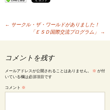
投
←
サークル・ザ・ワールドがありました！
「ＥＳＤ国際交流プログラム」
→
稿
ナ
コメントを残す
ビ
メールアドレスが公開されることはありません。
※
が付
いている欄は必須項目です
ゲ
コメント
※
ー