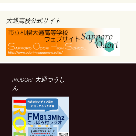
カ
イ
ブ
大通高校公式サイト
IRODORI-大通つうし
ん-