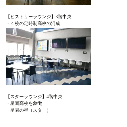
【ヒストリーラウンジ】3階中央
・４校の定時制高校の混成
【スターラウンジ】4階中央
・星園高校を象徴
・星園の星（スター）