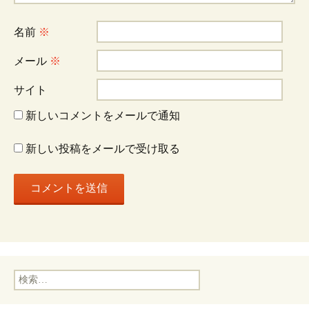
シ
名前
※
ョ
メール
※
サイト
ン
新しいコメントをメールで通知
新しい投稿をメールで受け取る
検
索: