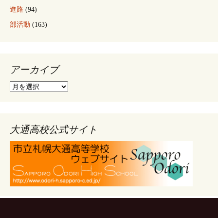
進路
(94)
部活動
(163)
アーカイブ
ア
ー
カ
イ
ブ
大通高校公式サイト