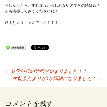
もしかしたら、すれ違うかもしれないのでその時は皆さ
んも挨拶してみてくださいね！
以上りょうちゃんでした！！！
投
←
見学旅行の計画が始まりました！！
生徒会だよりが4か国語になりました！
→
稿
ナ
コメントを残す