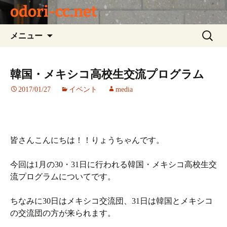
odori-cc.net
コ
検
メニュー
ン
索:
テ
ン
韓国・メキシコ高校生交流プログラム
ツ
2017/01/27
イベント
media
へ
ス
キ
ッ
プ
皆さんこんにちは！！りょうちゃんです。
今回は1月の30・31日に行われる韓国・メキシコ高校生交
流プログラムについてです。
ちなみに30日はメキシコ交流団、31日は韓国とメキシコ
の交流団の方が来られます。