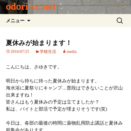
odori-cc.net
コ
検
メニュー
ン
索:
テ
ン
夏休みが始まります！
ツ
2016/07/25
学校生活
media
へ
ス
キ
こんにちは、さゆきです。
ッ
プ
明日から待ちに待った夏休みが始まります。
海水浴に夏祭りにキャンプ…普段はできないことが沢山
出来ますね！
皆さんはもう夏休みの予定は立てましたか？
私は、バイトと部活で予定が埋まりそうです(笑)
今日は、各部の最後の時間に薬物乱用防止講話と夏休み
前集会があります。