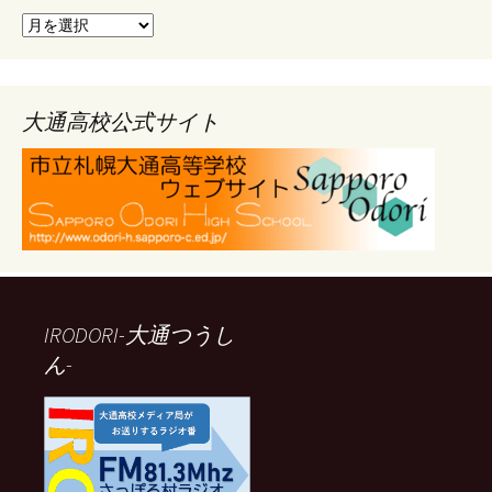
ア
ー
カ
イ
ブ
大通高校公式サイト
IRODORI-大通つうし
ん-