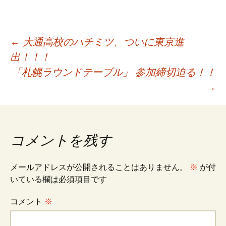
投
←
大通高校のハチミツ、ついに東京進
出！！！
稿
「札幌ラウンドテーブル」 参加締切迫る！！
→
ナ
ビ
コメントを残す
ゲ
メールアドレスが公開されることはありません。
※
が付
いている欄は必須項目です
ー
コメント
※