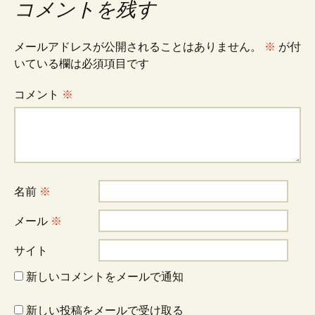
ナ
コメントを残す
ビ
メールアドレスが公開されることはありません。
※
が付
いている欄は必須項目です
ゲ
コメント
※
ー
シ
名前
※
ョ
メール
※
サイト
ン
新しいコメントをメールで通知
新しい投稿をメールで受け取る