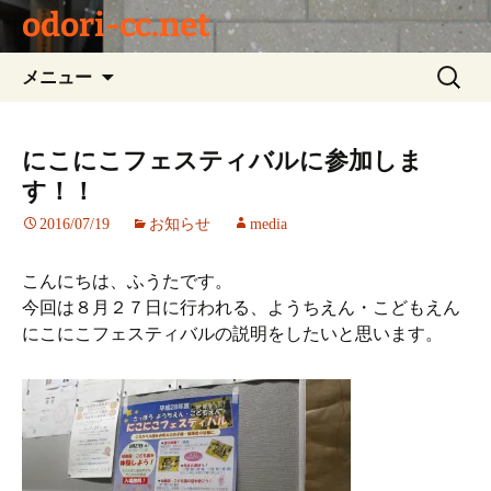
odori-cc.net
コ
検
メニュー
ン
索:
テ
ン
にこにこフェスティバルに参加しま
ツ
す！！
へ
ス
2016/07/19
お知らせ
media
キ
ッ
こんにちは、ふうたです。
プ
今回は８月２７日に行われる、ようちえん・こどもえん
にこにこフェスティバルの説明をしたいと思います。