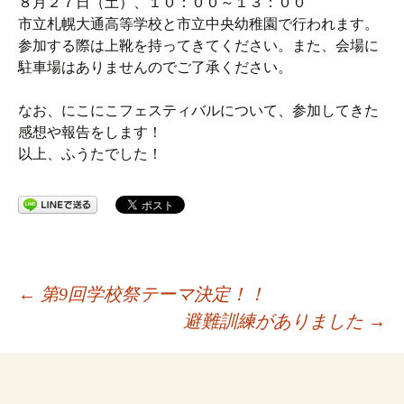
８月２７日（土）、１０：００～１３：００
市立札幌大通高等学校と市立中央幼稚園で行われます。
参加する際は上靴を持ってきてください。また、会場に
駐車場はありませんのでご了承ください。
なお、にこにこフェスティバルについて、参加してきた
感想や報告をします！
以上、ふうたでした！
投
←
第9回学校祭テーマ決定！！
避難訓練がありました
→
稿