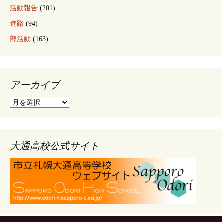
活動報告
(201)
進路
(94)
部活動
(163)
アーカイブ
ア
ー
カ
イ
ブ
大通高校公式サイト