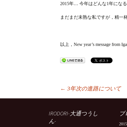
2015年… 今年はどんな1年に
まだまだ未熟な私ですが，精一
以上，New year’s message from I
投
←
3年次の進路について
稿
IRODORI-大通つうし
ブ
ん-
201