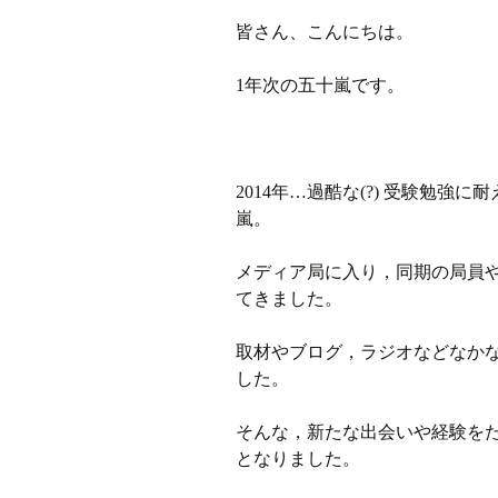
皆さん、こんにちは。
ラジオ
1年次の五十嵐です。
ミツバチプロジェクト
メディア局
2014年…過酷な(?) 受験勉
1年次の活動
嵐。
2年次の活動
メディア局に入り，同期の局員
てきました。
3,4年次の活動
取材やブログ，ラジオなどなか
した。
そんな，新たな出会いや経験を
となりました。