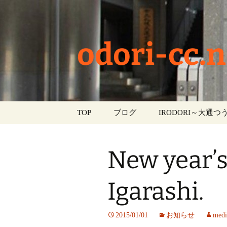
odori-cc.n
コ
TOP
ブログ
IRODORI～大通つう
ン
テ
お知らせ
ン
New year’
ツ
学校生活
へ
ス
Igarashi.
イベント
キ
ッ
部活動
2015/01/01
お知らせ
medi
プ
活動報告