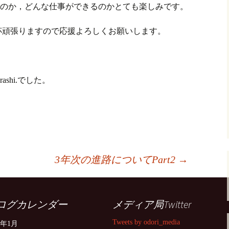
なるのか，どんな仕事ができるのかとても楽しみです。
杯頑張りますので応援よろしくお願いします。
garashi.でした。
3年次の進路についてPart2
→
ログカレンダー
メディア局Twitter
Tweets by odori_media
5年1月