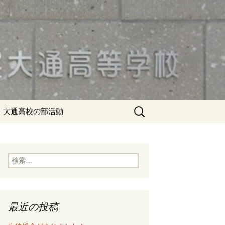
検
大通高校の部活動
索:
検
索:
最近の投稿