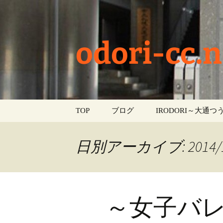
odori-cc.n
コ
TOP
ブログ
IRODORI～大通つう
ン
テ
お知らせ
ン
日別アーカイブ: 2014/1
ツ
学校生活
へ
ス
イベント
キ
～女子バ
ッ
部活動
プ
活動報告