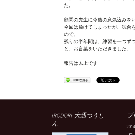
た。
顧問の先生に今後の意気込みを
今回は負けてしまったが、試合
ので、
残りの半年間は、練習を一つず
と、お言葉をいただきました。
報告は以上です！
IRODORI-大通つうし
ブ
ん-
201