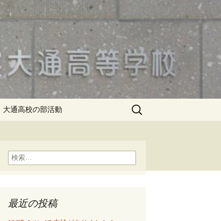
検
大通高校の部活動
索:
検
索:
最近の投稿