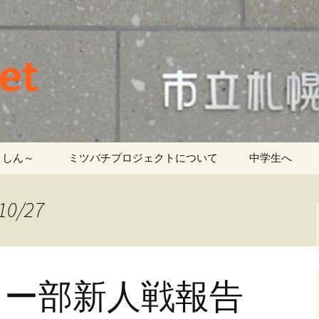
et
しん～ ‎
ミツバチプロジェクトについて
中学生へ
0/27
レー部新人戦報告