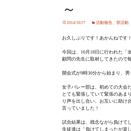
～
ラジオ
2014/10/27
活動報告
、
部活動
ミツバチプロジェクト
お久しぶりです！あかんねです
メディア局
今回は、10月18日に行われた
1年次の活動
顧問の先生に取材してきたので
2年次の活動
開会式が9時30分から始まり、
3,4年次の活動
女子バレー部は、初めての大会
とても緊張していて緊張のあま
り声を出し合い、お互いに助け
言っていました！
試合結果は、残念ながら負けて
生徒達は「負けてしまったが楽