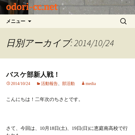
odori-cc.net
コ
検
メニュー
ン
索:
テ
ン
日別アーカイブ: 2014/10/24
ツ
へ
ス
キ
バスケ部新人戦！
ッ
プ
2014/10/24
活動報告
、
部活動
media
こんにちは！二年次のちさとです。
さて、今回は、10月18日(土)、19日(日)に恵庭南高校で行