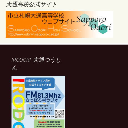
ブ
大通高校公式サイト
IRODORI-大通つうし
ん-