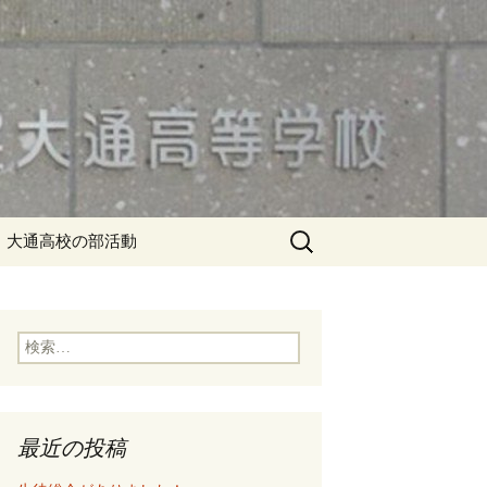
検
大通高校の部活動
索:
検
索:
最近の投稿