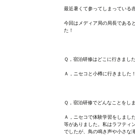
最近暑くて参ってしまっている
ラジオ
今回はメディア局の局長である
ミツバチプロジェクト
た！
メディア局
1年次の活動
Ｑ，宿泊研修はどこに行きまし
2年次の活動
Ａ，ニセコと小樽に行きました
3,4年次の活動
Ｑ，宿泊研修でどんなことをし
Ａ，ニセコで体験学習をしまし
等がありました。私はラフティ
でしたが、鳥の鳴き声や小さな