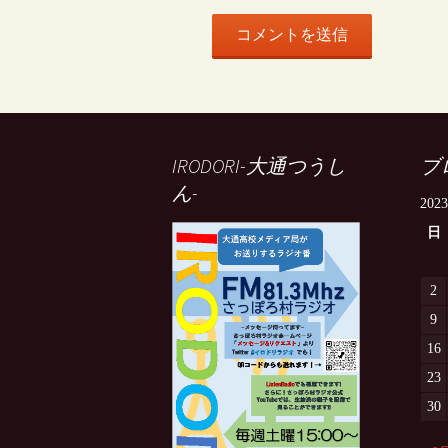
IRODORI-大通つうし
ブ
ん-
202
日
2
9
16
23
30