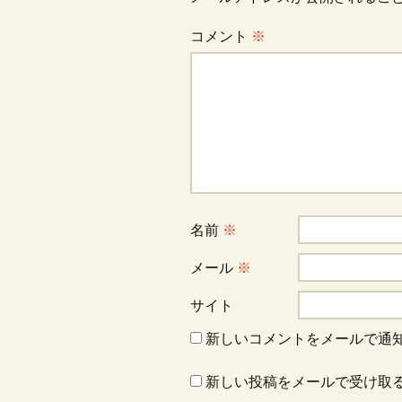
ビ
コメント
※
ゲ
ー
シ
ョ
名前
※
ン
メール
※
サイト
新しいコメントをメールで通
新しい投稿をメールで受け取