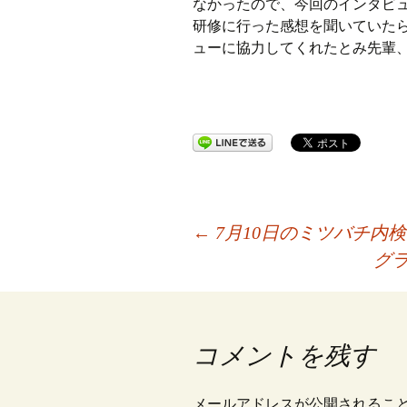
なかったので、今回のインタビ
研修に行った感想を聞いていた
ューに協力してくれたとみ先輩
投
←
7月10日のミツバチ内検
グ
稿
ナ
コメントを残す
メールアドレスが公開されるこ