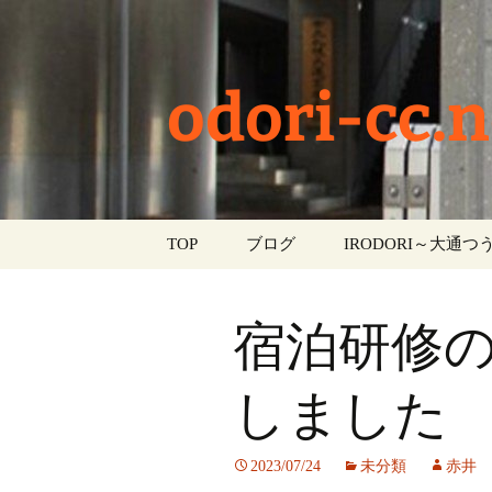
odori-cc.n
コ
TOP
ブログ
IRODORI～大通つう
ン
テ
お知らせ
ン
宿泊研修
ツ
学校生活
へ
ス
しました
イベント
キ
ッ
部活動
2023/07/24
未分類
赤井
プ
活動報告